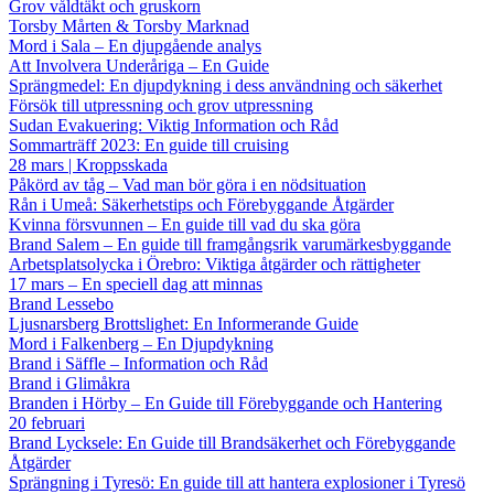
Grov våldtäkt och gruskorn
Torsby Mårten & Torsby Marknad
Mord i Sala – En djupgående analys
Att Involvera Underåriga – En Guide
Sprängmedel: En djupdykning i dess användning och säkerhet
Försök till utpressning och grov utpressning
Sudan Evakuering: Viktig Information och Råd
Sommarträff 2023: En guide till cruising
28 mars | Kroppsskada
Påkörd av tåg – Vad man bör göra i en nödsituation
Rån i Umeå: Säkerhetstips och Förebyggande Åtgärder
Kvinna försvunnen – En guide till vad du ska göra
Brand Salem – En guide till framgångsrik varumärkesbyggande
Arbetsplatsolycka i Örebro: Viktiga åtgärder och rättigheter
17 mars – En speciell dag att minnas
Brand Lessebo
Ljusnarsberg Brottslighet: En Informerande Guide
Mord i Falkenberg – En Djupdykning
Brand i Säffle – Information och Råd
Brand i Glimåkra
Branden i Hörby – En Guide till Förebyggande och Hantering
20 februari
Brand Lycksele: En Guide till Brandsäkerhet och Förebyggande
Åtgärder
Sprängning i Tyresö: En guide till att hantera explosioner i Tyresö