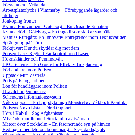
Försvunnen i Vetlanda
Arbetsplatsolycka i Vimmerby – Förebyggande åtgärder och
riktlinjer
Jönköping fronter
Kvinna Försvunnen i Göteborg – En Oroande Situation
Kvinna död i Göteborg – En tragedi som skakar samhället
Mathias Rutegård: En Innovativ Entreprenör inom Teknikvärlden
Sprängning på Tjörn
Ficktjuvar: Hur du skyddar dig mot dem
Polisen Laser Regler | Fartkontroll med Laser
Högriskländer och Penningtvätt
LKC Schema – En Guide för Effektiv Tidsplanering
Förhandlare inom Polisen
Upptäck Mitt Västerås
Polis på Kungsholmen
Lön för handläggare inom Polisen
IT-avdelningen hos oss
Schengens informationssystem
Våldstrappan – En Djupdykning i Mönstret av Våld och Konflikt
Polisens Nova Lista – Direktrapport
Hörs i Kabul – Sog Afghanistan
Misstänkt mordbrand i Stockholm av två män
Meteor över Stockholm – En fascinerande syn på himlen
Bedrägeri med telefonabonnemang – Skydda dig själv
Säkerhetszon – En guide till säkerhet och trygghet