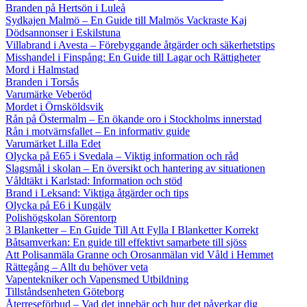
Branden på Hertsön i Luleå
Sydkajen Malmö – En Guide till Malmös Vackraste Kaj
Dödsannonser i Eskilstuna
Villabrand i Avesta – Förebyggande åtgärder och säkerhetstips
Misshandel i Finspång: En Guide till Lagar och Rättigheter
Mord i Halmstad
Branden i Torsås
Varumärke Veberöd
Mordet i Örnsköldsvik
Rån på Östermalm – En ökande oro i Stockholms innerstad
Rån i motvärnsfallet – En informativ guide
Varumärket Lilla Edet
Olycka på E65 i Svedala – Viktig information och råd
Slagsmål i skolan – En översikt och hantering av situationen
Våldtäkt i Karlstad: Information och stöd
Brand i Leksand: Viktiga åtgärder och tips
Olycka på E6 i Kungälv
Polishögskolan Sörentorp
3 Blanketter – En Guide Till Att Fylla I Blanketter Korrekt
Båtsamverkan: En guide till effektivt samarbete till sjöss
Att Polisanmäla Granne och Orosanmälan vid Våld i Hemmet
Rättegång – Allt du behöver veta
Vapentekniker och Vapensmed Utbildning
Tillståndsenheten Göteborg
Återreseförbud – Vad det innebär och hur det påverkar dig