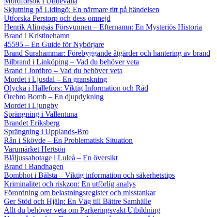
Mordförsök i Uddevalla
Skjutning på Lidingö: En närmare titt på händelsen
Utforska Perstorp och dess omnejd
Henrik Alingsås Försvunnen – Efternamn: En Mysteriös Historia
Brand i Kristinehamn
45595 – En Guide för Nybörjare
Brand Surahammar: Förebyggande åtgärder och hantering av brand
Bilbrand i Linköping – Vad du behöver veta
Brand i Jordbro – Vad du behöver veta
Mordet i Ljusdal – En granskning
Olycka i Hällefors: Viktig Information och Råd
Örebro Bomb – En djupdykning
Mordet i Ljungby
Sprängning i Vallentuna
Brandet Eriksberg
Sprängning i Upplands-Bro
Rån i Skövde – En Problematisk Situation
Varumärket Hertsön
Blåljussabotage i Luleå – En översikt
Brand i Bandhagen
Bombhot i Bålsta – Viktig information och säkerhetstips
Kriminalitet och riskzon: En utförlig analys
Förordning om belastningsregister och misstankar
Ger Stöd och Hjälp: En Väg till Bättre Samhälle
Allt du behöver veta om Parkeringsvakt Utbildning