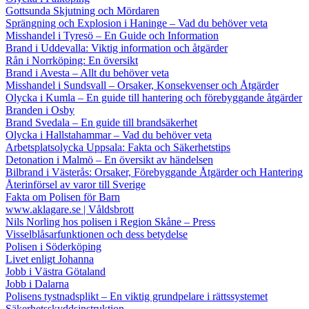
Gottsunda Skjutning och Mördaren
Sprängning och Explosion i Haninge – Vad du behöver veta
Misshandel i Tyresö – En Guide och Information
Brand i Uddevalla: Viktig information och åtgärder
Rån i Norrköping: En översikt
Brand i Avesta – Allt du behöver veta
Misshandel i Sundsvall – Orsaker, Konsekvenser och Åtgärder
Olycka i Kumla – En guide till hantering och förebyggande åtgärder
Branden i Osby
Brand Svedala – En guide till brandsäkerhet
Olycka i Hallstahammar – Vad du behöver veta
Arbetsplatsolycka Uppsala: Fakta och Säkerhetstips
Detonation i Malmö – En översikt av händelsen
Bilbrand i Västerås: Orsaker, Förebyggande Åtgärder och Hantering
Återinförsel av varor till Sverige
Fakta om Polisen för Barn
www.aklagare.se | Våldsbrott
Nils Norling hos polisen i Region Skåne – Press
Visselblåsarfunktionen och dess betydelse
Polisen i Söderköping
Livet enligt Johanna
Jobb i Västra Götaland
Jobb i Dalarna
Polisens tystnadsplikt – En viktig grundpelare i rättssystemet
Säkerhetsskyddsinstruktion