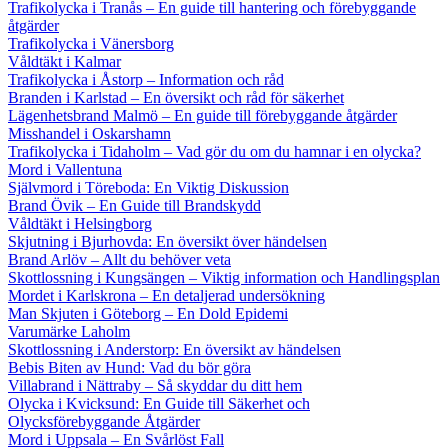
Trafikolycka i Tranås – En guide till hantering och förebyggande
åtgärder
Trafikolycka i Vänersborg
Våldtäkt i Kalmar
Trafikolycka i Åstorp – Information och råd
Branden i Karlstad – En översikt och råd för säkerhet
Lägenhetsbrand Malmö – En guide till förebyggande åtgärder
Misshandel i Oskarshamn
Trafikolycka i Tidaholm – Vad gör du om du hamnar i en olycka?
Mord i Vallentuna
Självmord i Töreboda: En Viktig Diskussion
Brand Övik – En Guide till Brandskydd
Våldtäkt i Helsingborg
Skjutning i Bjurhovda: En översikt över händelsen
Brand Arlöv – Allt du behöver veta
Skottlossning i Kungsängen – Viktig information och Handlingsplan
Mordet i Karlskrona – En detaljerad undersökning
Man Skjuten i Göteborg – En Dold Epidemi
Varumärke Laholm
Skottlossning i Anderstorp: En översikt av händelsen
Bebis Biten av Hund: Vad du bör göra
Villabrand i Nättraby – Så skyddar du ditt hem
Olycka i Kvicksund: En Guide till Säkerhet och
Olycksförebyggande Åtgärder
Mord i Uppsala – En Svårlöst Fall