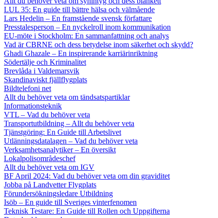
Allt du behöver veta om synintyg och dess blankett
LUL 35: En guide till bättre hälsa och välmående
Lars Hedelin – En framstående svensk författare
Presstalesperson – En nyckelroll inom kommunikation
EU-möte i Stockholm: En sammanfattning och analys
Vad är CBRNE och dess betydelse inom säkerhet och skydd?
Ghadi Ghazale – En inspirerande karriärinriktning
Södertälje och Kriminalitet
Brevlåda i Valdemarsvik
Skandinaviskt fjällflygplats
Bildtelefoni net
Allt du behöver veta om tändsatspartiklar
Informationsteknik
VTL – Vad du behöver veta
Transportutbildning – Allt du behöver veta
Tjänstgöring: En Guide till Arbetslivet
Utlänningsdatalagen – Vad du behöver veta
Verksamhetsanalytiker – En översikt
Lokalpolisområdeschef
Allt du behöver veta om IGV
BF April 2024: Vad du behöver veta om din graviditet
Jobba på Landvetter Flygplats
Förundersökningsledare Utbildning
Isöb – En guide till Sveriges vinterfenomen
Teknisk Testare: En Guide till Rollen och Uppgifterna