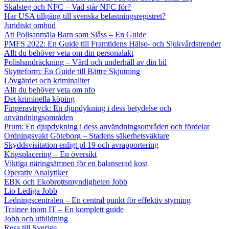
Skalsteg och NFC – Vad står NFC för?
Har USA tillgång till svenska belastningsregistret?
Juridiskt ombud
Att Polisanmäla Barn som Slåss – En Guide
PMFS 2022: En Guide till Framtidens Hälso- och Sjukvårdstrender
Allt du behöver veta om din personalakt
Polishandräckning – Vård och underhåll av din bil
Skytteform: En Guide till Bättre Skjutning
Lövgärdet och kriminalitet
Allt du behöver veta om nfo
Det kriminella köping
Fingeravtryck: En djupdykning i dess betydelse och
användningsområden
Prum: En djupdykning i dess användningsområden och fördelar
Ordningsvakt Göteborg – Stadens säkerhetsväktare
Skyddsvisitation enligt pl 19 och avrapportering
Krigsplacering – En översikt
Viktiga näringsämnen för en balanserad kost
Operativ Analytiker
EBK och Ekobrottsmyndigheten Jobb
Lio Lediga Jobb
Ledningscentralen – En central punkt för effektiv styrning
Trainee inom IT – En komplett guide
Jobb och utbildning
Resa till Sverige