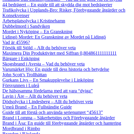
44 bedrägeri – En guide till att skydda dig mot bedrägerier
Trafikolycka i Upplands-Bro: Risker, Förebyggande åtgärder och
Konsekvenser
Arbetsplatsolycka i Kristinehamn
Dubbelmord i Sandviken
Mordet i Nyköping – En Granskning
Lidingö Mordet: En Granskning av Mordet på Lidingö
Vad är 45596?
Försök till Stöld – Allt du behöver veta
Maximera Din Produktivitet med Siffran 0,804861111111111
Bärgare i Enköping
Skogsbrand i Avesta – Vad du behöver veta
Varumärket Hjo: En guide till dess historia och betydelse
John Scott’s Trollhättan
Gurkans Livs – En Smakupplevelse i Linköping
Försvunnen i Luleå
De hälsosamma fördelarna med att vara “dyiga”
Lavin i Åre – Allt du behöver veta
Dödsolycka i Lindesberg – Allt du behöver veta
Umeå Brand – En Fullständig Guide
Guide till att förstå och använda serienumret “45613”
Brand i Lomma – Säkerhetstips och Förebyggande åtgärder
Brand i Åsa: En guide till förebyggande åtgärder och hantering
Mordbrand i Rimbo
Branden i Rävlanda