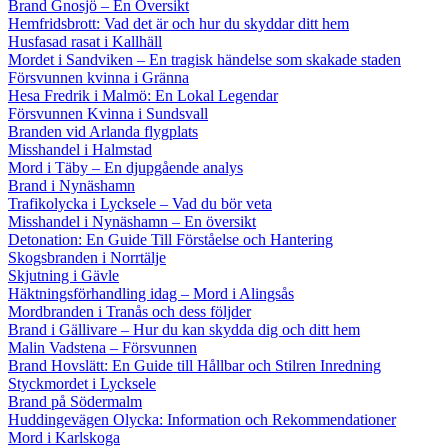
Brand Gnosjö – En Översikt
Hemfridsbrott: Vad det är och hur du skyddar ditt hem
Husfasad rasat i Kallhäll
Mordet i Sandviken – En tragisk händelse som skakade staden
Försvunnen kvinna i Gränna
Hesa Fredrik i Malmö: En Lokal Legendar
Försvunnen Kvinna i Sundsvall
Branden vid Arlanda flygplats
Misshandel i Halmstad
Mord i Täby – En djupgående analys
Brand i Nynäshamn
Trafikolycka i Lycksele – Vad du bör veta
Misshandel i Nynäshamn – En översikt
Detonation: En Guide Till Förståelse och Hantering
Skogsbranden i Norrtälje
Skjutning i Gävle
Häktningsförhandling idag – Mord i Alingsås
Mordbranden i Tranås och dess följder
Brand i Gällivare – Hur du kan skydda dig och ditt hem
Malin Vadstena – Försvunnen
Brand Hovslätt: En Guide till Hållbar och Stilren Inredning
Styckmordet i Lycksele
Brand på Södermalm
Huddingevägen Olycka: Information och Rekommendationer
Mord i Karlskoga