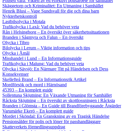
Polisen vara: Vikten av ett effektivt polisarbete för samhället
Skäggetorp och Kriminalitet: En Utmaning i Samhället
Henrik Blusi – Vape Sundsvall för dig och dina barn
Nykterhetskontroll
Lastbilsolycka i Motala
Trafikolycka i Laxå: Vad du behöver veta
Rån i Helsingborg – En översikt över säkerhetssituationen
Branden i Sågmyra och Falun – En översikt
Olycka i Tibro
Bilolycka i Lerum – Viktig information och tips
Olycka i Åmål
Misshandel i Lund – En Informationsguide
Trafikolycka i Malung: Vad du behöver veta
Olycka i Sävsjö: En Närmare Titt på Händelsen och Dess
Konsekvenser
Skellefteå Brand – En Informationsrik Artikel
Mordförsök och mord i Härnösand
45393 – En komplett guide
Sollentuna Skjutning: En Växande Utmaning för Samhället
Råcksta Skjutning – En översikt av skottlossningen i Råcksta
Branden i Glömsta – En Guide till Brandförebyggande Åtgärder
Varumärke Ekerö – En komplett guide
Mordet i Sköndal: En Granskning av en Tragisk Händelse
Pensionsålder för polis och löner för passhandläggare
Skatteverkets förmedlingsuppdrag