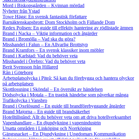
Mord i Biskopsgården – Kvinnan mördad
Nyheter från Ystad
Towe Hägg: En svensk fantastisk författare
Barnäktenskapsbrott: Dom Stockholm och Fällande Dom
Redex Polisen: En guide till effektiv hantering av rödlistade ämnen
Brand i Nacka – Viktig information och åtgärder
Brand i Bromölla – Vad ska du göra?
Misshandel i Falun – En Allvarlig Brottstyp
Brand Kramfors – En svensk klassiker inom möbler
Brand i Karlstad: Vad du behöver veta
Misshandel i Örebro: Vad du behöver veta
Berit Svensson från Hillared
Rån i Göteborg
Arbetsplatsolycka i Piteå: Så kan du förebygga och hantera olyckor
på arbetsplatsen
Skottlossning i Sköndal – En översikt av händelsen
Dödsolycka i Motala – En tragisk händelse som påverkar många
Trafikolycka i Vansbro
Brand i Oxelösund – En guide till brandförebyggande åtgärder
Brand Majorna – En guide till brandsäkerhet
Hotelltillstånd: Allt du behöver veta om att driva hotellverksamhet
Vapenhandlare – En djupdykning i vapenindustrin
Utsatta områden i Linköping och Norrköping
Gängsnacket – En Djupdykning i Ungdomars Kommunikation