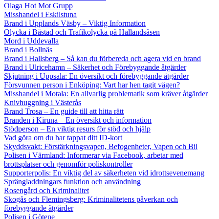
Olaga Hot Mot Grupp
Misshandel i Eskilstuna
Brand i Upplands Väsby – Viktig Information
Olycka i Båstad och Trafikolycka på Hallandsåsen
Mord i Uddevalla
Brand i Bollnäs
Brand i Hallsberg – Så kan du förbereda och agera vid en brand
Brand i Ulricehamn – Säkerhet och Förebyggande åtgärder
Skjutning i Uppsala: En översikt och förebyggande åtgärder
Försvunnen person i Enköping: Vart har hen tagit vägen?
Misshandel i Motala: En allvarlig problematik som kräver åtgärder
Knivhuggning i Västerås
Brand Trosa – En guide till att hitta rätt
Branden i Kiruna – En översikt och information
Stödperson – En viktig resurs för stöd och hjälp
Vad göra om du har tappat ditt ID-kort
Skyddsvakt: Förstärkningsvapen, Befogenheter, Vapen och Bil
Polisen i Värmland: Informerar via Facebook, arbetar med
brottsplatser och genomför poliskontroller
Supporterpolis: En viktig del av säkerheten vid idrottsevenemang
Sprängladdningars funktion och användning
Rosengård och Kriminalitet
Skogås och Flemingsberg: Kriminalitetens påverkan och
förebyggande åtgärder
Polisen i Götene