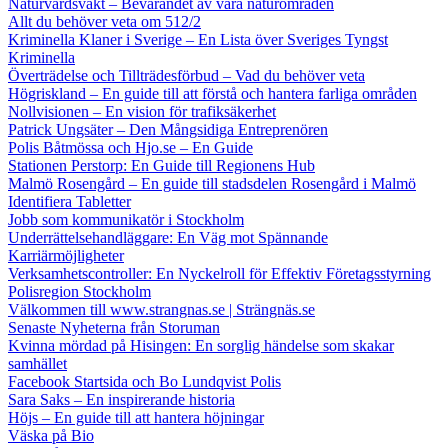
Naturvårdsvakt – Bevarandet av våra naturområden
Allt du behöver veta om 512/2
Kriminella Klaner i Sverige – En Lista över Sveriges Tyngst
Kriminella
Överträdelse och Tillträdesförbud – Vad du behöver veta
Högriskland – En guide till att förstå och hantera farliga områden
Nollvisionen – En vision för trafiksäkerhet
Patrick Ungsäter – Den Mångsidiga Entreprenören
Polis Båtmössa och Hjo.se – En Guide
Stationen Perstorp: En Guide till Regionens Hub
Malmö Rosengård – En guide till stadsdelen Rosengård i Malmö
Identifiera Tabletter
Jobb som kommunikatör i Stockholm
Underrättelsehandläggare: En Väg mot Spännande
Karriärmöjligheter
Verksamhetscontroller: En Nyckelroll för Effektiv Företagsstyrning
Polisregion Stockholm
Välkommen till www.strangnas.se | Strängnäs.se
Senaste Nyheterna från Storuman
Kvinna mördad på Hisingen: En sorglig händelse som skakar
samhället
Facebook Startsida och Bo Lundqvist Polis
Sara Saks – En inspirerande historia
Höjs – En guide till att hantera höjningar
Väska på Bio