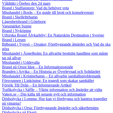
Våldtäkt i Örebro den 24 mars
Brand i Staffanstorp: Vad du behöver veta
Misshandel i Borås – En guide till brott och konsekvenser
Brand i Skelleftehamn
Lägenhetsbrand i Göteborg
Varumärket Sunne
Brand i Nyköping
Utforska Brand Älvkarleby: En Naturskön Destination i Sverige
Brand i Lerum
Bilbrand i Tyresö – Orsaker, Förebyggande åtgärder och Vad du ska
göra
Misshandel i Ängelholm: En allvarlig brottslig handling som måste
tas på allvar
Misshandel i Uddevalla
Brand på Orust Idag – En Informationsguide
Branden i Arvika – En Historia av Överlevnad och Solidaritet
Misshandel i Kristinehamn – En allvarlig samhällsproblematik
Försvunnen i Linköping: En tragedi som skakar samhället
Försök Till Dråp – En Informerande Artikel
Trafikolycka i Säffle – Viktig information och åtgärder att vidta
Vaken.se – Din källa till senaste nytt och information
Dödsolycka i Lomma: Hur kan vi förebygga och hantera tragedier
på vägarna?
Dödsolycka i Orsa: Förebyggande åtgärder och säkerhetstips
Dödsolycka på Ekerö