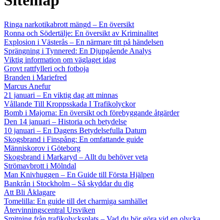
Sitemap
Ringa narkotikabrott mängd – En översikt
Ronna och Södertälje: En översikt av Kriminalitet
Explosion i Västerås – En närmare titt på händelsen
Sprängning i Tynnered: En Djupgående Analys
Viktig information om väglaget idag
Grovt rattfylleri och fotboja
Branden i Mariefred
Marcus Anefur
21 januari – En viktig dag att minnas
Vållande Till Kroppsskada I Trafikolyckor
Bomb i Majorna: En översikt och förebyggande åtgärder
Den 14 januari – Historia och betydelse
10 januari – En Dagens Betydelsefulla Datum
Skogsbrand i Finspång: En omfattande guide
Människorov i Göteborg
Skogsbrand i Markaryd – Allt du behöver veta
Strömavbrott i Mölndal
Man Knivhuggen – En Guide till Första Hjälpen
Bankrån i Stockholm – Så skyddar du dig
Att Bli Åklagare
Tomelilla: En guide till det charmiga samhället
Återvinningscentral Ursviken
Smitning från trafikolycksplats – Vad du bör göra vid en olycka