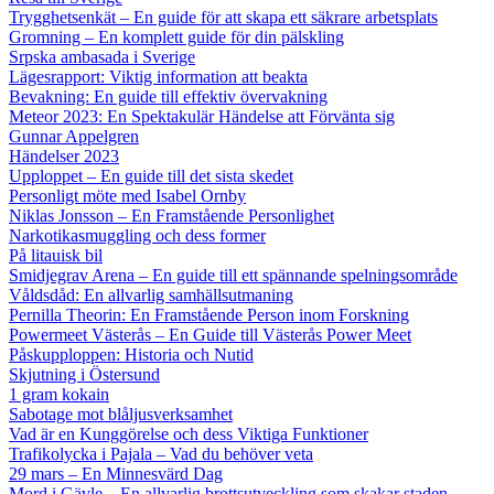
Trygghetsenkät – En guide för att skapa ett säkrare arbetsplats
Gromning – En komplett guide för din pälskling
Srpska ambasada i Sverige
Lägesrapport: Viktig information att beakta
Bevakning: En guide till effektiv övervakning
Meteor 2023: En Spektakulär Händelse att Förvänta sig
Gunnar Appelgren
Händelser 2023
Upploppet – En guide till det sista skedet
Personligt möte med Isabel Ornby
Niklas Jonsson – En Framstående Personlighet
Narkotikasmuggling och dess former
På litauisk bil
Smidjegrav Arena – En guide till ett spännande spelningsområde
Våldsdåd: En allvarlig samhällsutmaning
Pernilla Theorin: En Framstående Person inom Forskning
Powermeet Västerås – En Guide till Västerås Power Meet
Påskupploppen: Historia och Nutid
Skjutning i Östersund
1 gram kokain
Sabotage mot blåljusverksamhet
Vad är en Kunggörelse och dess Viktiga Funktioner
Trafikolycka i Pajala – Vad du behöver veta
29 mars – En Minnesvärd Dag
Mord i Gävle – En allvarlig brottsutveckling som skakar staden