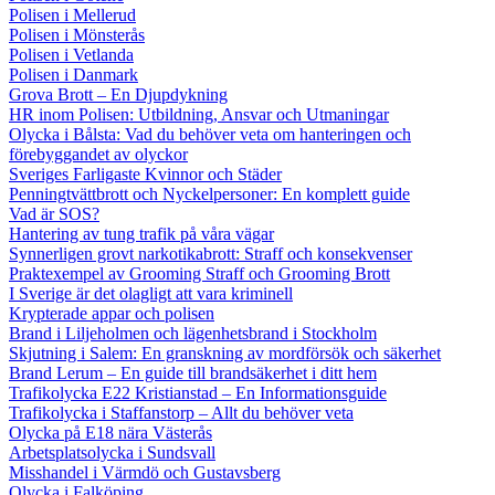
Polisen i Mellerud
Polisen i Mönsterås
Polisen i Vetlanda
Polisen i Danmark
Grova Brott – En Djupdykning
HR inom Polisen: Utbildning, Ansvar och Utmaningar
Olycka i Bålsta: Vad du behöver veta om hanteringen och
förebyggandet av olyckor
Sveriges Farligaste Kvinnor och Städer
Penningtvättbrott och Nyckelpersoner: En komplett guide
Vad är SOS?
Hantering av tung trafik på våra vägar
Synnerligen grovt narkotikabrott: Straff och konsekvenser
Praktexempel av Grooming Straff och Grooming Brott
I Sverige är det olagligt att vara kriminell
Krypterade appar och polisen
Brand i Liljeholmen och lägenhetsbrand i Stockholm
Skjutning i Salem: En granskning av mordförsök och säkerhet
Brand Lerum – En guide till brandsäkerhet i ditt hem
Trafikolycka E22 Kristianstad – En Informationsguide
Trafikolycka i Staffanstorp – Allt du behöver veta
Olycka på E18 nära Västerås
Arbetsplatsolycka i Sundsvall
Misshandel i Värmdö och Gustavsberg
Olycka i Falköping