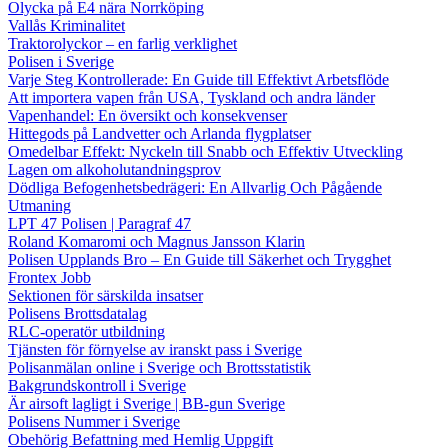
Olycka på E4 nära Norrköping
Vallås Kriminalitet
Traktorolyckor – en farlig verklighet
Polisen i Sverige
Varje Steg Kontrollerade: En Guide till Effektivt Arbetsflöde
Att importera vapen från USA, Tyskland och andra länder
Vapenhandel: En översikt och konsekvenser
Hittegods på Landvetter och Arlanda flygplatser
Omedelbar Effekt: Nyckeln till Snabb och Effektiv Utveckling
Lagen om alkoholutandningsprov
Dödliga Befogenhetsbedrägeri: En Allvarlig Och Pågående
Utmaning
LPT 47 Polisen | Paragraf 47
Roland Komaromi och Magnus Jansson Klarin
Polisen Upplands Bro – En Guide till Säkerhet och Trygghet
Frontex Jobb
Sektionen för särskilda insatser
Polisens Brottsdatalag
RLC-operatör utbildning
Tjänsten för förnyelse av iranskt pass i Sverige
Polisanmälan online i Sverige och Brottsstatistik
Bakgrundskontroll i Sverige
Är airsoft lagligt i Sverige | BB-gun Sverige
Polisens Nummer i Sverige
Obehörig Befattning med Hemlig Uppgift