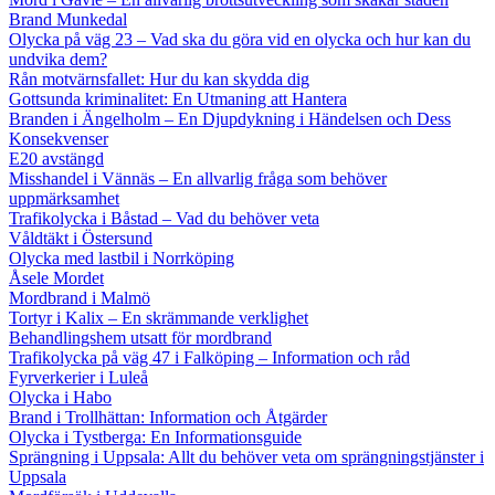
Brand Munkedal
Olycka på väg 23 – Vad ska du göra vid en olycka och hur kan du
undvika dem?
Rån motvärnsfallet: Hur du kan skydda dig
Gottsunda kriminalitet: En Utmaning att Hantera
Branden i Ängelholm – En Djupdykning i Händelsen och Dess
Konsekvenser
E20 avstängd
Misshandel i Vännäs – En allvarlig fråga som behöver
uppmärksamhet
Trafikolycka i Båstad – Vad du behöver veta
Våldtäkt i Östersund
Olycka med lastbil i Norrköping
Åsele Mordet
Mordbrand i Malmö
Tortyr i Kalix – En skrämmande verklighet
Behandlingshem utsatt för mordbrand
Trafikolycka på väg 47 i Falköping – Information och råd
Fyrverkerier i Luleå
Olycka i Habo
Brand i Trollhättan: Information och Åtgärder
Olycka i Tystberga: En Informationsguide
Sprängning i Uppsala: Allt du behöver veta om sprängningstjänster i
Uppsala