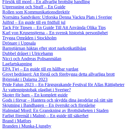
Försök till mord – En allvarlig brottslig handling
Utpressning och Straff – En Guide
Rollen som Kommunikationsdirektör
Norrsätra Sandviken: Utforska Denna Vackra Plats i Sverige
Julfrid – En guide till en fridfull jul
Tack För Tipsen – En Guide Till Att Använda Olika Tips
Karl von Krusenstjerna – En svensk historisk personlighet
Trygga Områden i Stockholm
Drönare i Uppsala
Barnstjärnan häktas efter stort narkotikatillslag
Dubbel dråpet i Ulricehamn
Nicci och Andreas Polisanmälan
Lagfartskapning
EPA Tjej – En guide till en hållbar vardag
Grovt bedrägeri: Att förstå och förebygga detta allvarliga brott
Björnjakt i Dalarna 2023
Pride Falun 2023 – En Färgsprakande Festival för Allas Rättigheter
Är vattenpipstobak olagligt i Sverige?
Skoter för barn – En komplett guide
Gods i förvar – Hantera och skydda dina ägodelar på rätt sätt
Skjutning i Bandhagen – En översikt och förståelse
Halmstad Mord: En Granskning av Brottsligheten i Staden
Farligt föremål i Malmö – En guide till säkerhet
Brand i Matfors
Branden i Munka-Ljungby