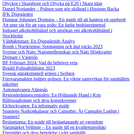
Olyckor i Skaraborg och Olycka på E20 i Skara idag
Daniel Norlander – Polisen som gör skillnad i Hissings Backa
IFK Djurgården
Dumpar Johannes Dontsios – En guide till att hantera ett uppbrott
Att utge sig för att vara polis: En farlig bedrägerimetod
Indraget alkoholtillstånd och ansökan om alkoholtillstånd i
Stockholm
Våldtäktsman: En Djupgående Analys
Bomb i Norrköping: Sprängning och åtal väcks 2023
Sverige och Nato: Natomedlemskap och Nato Högkvarter
Drönare i Västerås
BF Februari 2024: Vad du behöver veta
Betald Polisutbildning 2023
Svensk gängkriminell gripen i Serbien
Försvarsmakten hjälper polisen: En viktig samverkan för samhällets
säkerhet
Automatvapen Alingsås
Regionledningscentralen: En Hjälpande Hand i Kris
Blåljussabotage och dess konsekvenser
Elchockvapen: En informativ guide
Spaniens Narkotikalagar och Cannabis: Är Cannabis Lagligt i
Spanien?
Beslagtagna: En guide till beslagtagande av egendom
Varumärket Vellinge – En guide till en kvalitetsprodukt
Föremålet och dess betydelse i vårt samhälle