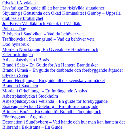
Olycka i Älvdalen
Livsfarliga: En guide till att hantera riskfyllda situationer
Skjutning i Gottsunda och Ökad Kriminalitet i Gränby – Uppsala
drabbas av brottslighet
Jon Krista Våldtäkt och Försök till Våldtäkt
Polisens Dag
Bilolycka i Sandviken – Vad du behöver veta
Trafikolycka i Stenungsund – Vad du behöver veta
Död hyltebruk
Mordet i Norrköping: En Översikt av Händelsen och
Efterforskningen
Arbetsplatsolycka i Borås
Brand i Sala – En Guide för Att Hantera Brandrisker
Brand i Umeå – En guide för drabbade och förebyggande åtgärder
Olycka i Sveg
Brand Herrljunga – En guide till det svenska varumärket
Branden i Saxdalen
Mordet i Örkelljunga – En Inträngande Analys
Arbetsplatsolycka i Stockholm
Arbetsplatsolycka i Vetlanda – En guide för förebyggande
Spårvagnsolycka i Göteborg – En Informationsguide
Brinner i Borås – En Guide för Brandbekämpning och
Förebyggande Åtgärder
Detonation i Sundbyberg – Vad hände och hur man kan hantera det
Bilbrand i Eskilstuna – En Guide