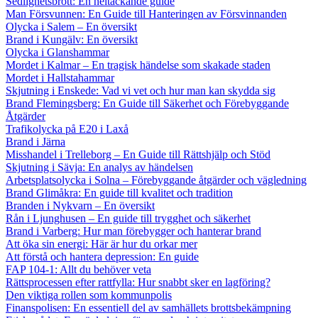
Sedlighetsbrott: En heltäckande guide
Man Försvunnen: En Guide till Hanteringen av Försvinnanden
Olycka i Salem – En översikt
Brand i Kungälv: En översikt
Olycka i Glanshammar
Mordet i Kalmar – En tragisk händelse som skakade staden
Mordet i Hallstahammar
Skjutning i Enskede: Vad vi vet och hur man kan skydda sig
Brand Flemingsberg: En Guide till Säkerhet och Förebyggande
Åtgärder
Trafikolycka på E20 i Laxå
Brand i Järna
Misshandel i Trelleborg – En Guide till Rättshjälp och Stöd
Skjutning i Sävja: En analys av händelsen
Arbetsplatsolycka i Solna – Förebyggande åtgärder och vägledning
Brand Glimåkra: En guide till kvalitet och tradition
Branden i Nykvarn – En översikt
Rån i Ljunghusen – En guide till trygghet och säkerhet
Brand i Varberg: Hur man förebygger och hanterar brand
Att öka sin energi: Här är hur du orkar mer
Att förstå och hantera depression: En guide
FAP 104-1: Allt du behöver veta
Rättsprocessen efter rattfylla: Hur snabbt sker en lagföring?
Den viktiga rollen som kommunpolis
Finanspolisen: En essentiell del av samhällets brottsbekämpning