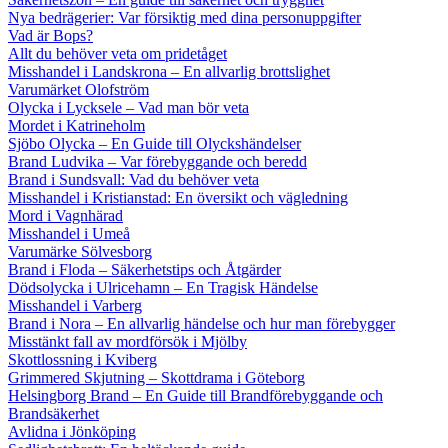
Nya bedrägerier: Var försiktig med dina personuppgifter
Vad är Bops?
Allt du behöver veta om pridetåget
Misshandel i Landskrona – En allvarlig brottslighet
Varumärket Olofström
Olycka i Lycksele – Vad man bör veta
Mordet i Katrineholm
Sjöbo Olycka – En Guide till Olyckshändelser
Brand Ludvika – Var förebyggande och beredd
Brand i Sundsvall: Vad du behöver veta
Misshandel i Kristianstad: En översikt och vägledning
Mord i Vagnhärad
Misshandel i Umeå
Varumärke Sölvesborg
Brand i Floda – Säkerhetstips och Åtgärder
Dödsolycka i Ulricehamn – En Tragisk Händelse
Misshandel i Varberg
Brand i Nora – En allvarlig händelse och hur man förebygger
Misstänkt fall av mordförsök i Mjölby
Skottlossning i Kviberg
Grimmered Skjutning – Skottdrama i Göteborg
Helsingborg Brand – En Guide till Brandförebyggande och
Brandsäkerhet
Avlidna i Jönköping