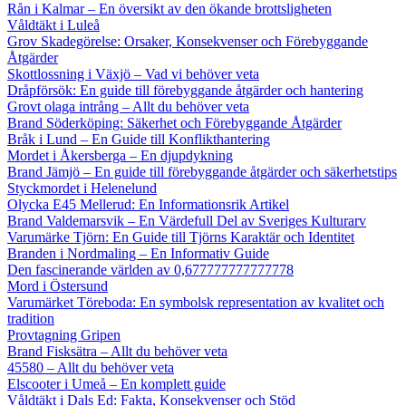
Rån i Kalmar – En översikt av den ökande brottsligheten
Våldtäkt i Luleå
Grov Skadegörelse: Orsaker, Konsekvenser och Förebyggande
Åtgärder
Skottlossning i Växjö – Vad vi behöver veta
Dråpförsök: En guide till förebyggande åtgärder och hantering
Grovt olaga intrång – Allt du behöver veta
Brand Söderköping: Säkerhet och Förebyggande Åtgärder
Bråk i Lund – En Guide till Konflikthantering
Mordet i Åkersberga – En djupdykning
Brand Jämjö – En guide till förebyggande åtgärder och säkerhetstips
Styckmordet i Helenelund
Olycka E45 Mellerud: En Informationsrik Artikel
Brand Valdemarsvik – En Värdefull Del av Sveriges Kulturarv
Varumärke Tjörn: En Guide till Tjörns Karaktär och Identitet
Branden i Nordmaling – En Informativ Guide
Den fascinerande världen av 0,677777777777778
Mord i Östersund
Varumärket Töreboda: En symbolsk representation av kvalitet och
tradition
Provtagning Gripen
Brand Fisksätra – Allt du behöver veta
45580 – Allt du behöver veta
Elscooter i Umeå – En komplett guide
Våldtäkt i Dals Ed: Fakta, Konsekvenser och Stöd