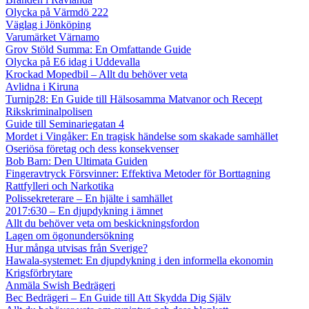
Olycka på Värmdö 222
Väglag i Jönköping
Varumärket Värnamo
Grov Stöld Summa: En Omfattande Guide
Olycka på E6 idag i Uddevalla
Krockad Mopedbil – Allt du behöver veta
Avlidna i Kiruna
Turnip28: En Guide till Hälsosamma Matvanor och Recept
Rikskriminalpolisen
Guide till Seminariegatan 4
Mordet i Vingåker: En tragisk händelse som skakade samhället
Oseriösa företag och dess konsekvenser
Bob Barn: Den Ultimata Guiden
Fingeravtryck Försvinner: Effektiva Metoder för Borttagning
Rattfylleri och Narkotika
Polissekreterare – En hjälte i samhället
2017:630 – En djupdykning i ämnet
Allt du behöver veta om beskickningsfordon
Lagen om ögonundersökning
Hur många utvisas från Sverige?
Hawala-systemet: En djupdykning i den informella ekonomin
Krigsförbrytare
Anmäla Swish Bedrägeri
Bec Bedrägeri – En Guide till Att Skydda Dig Själv