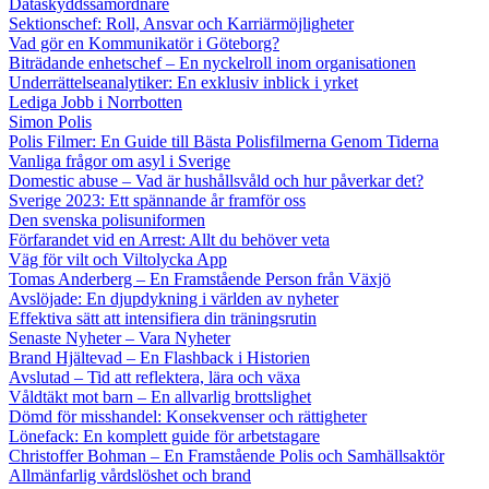
Dataskyddssamordnare
Sektionschef: Roll, Ansvar och Karriärmöjligheter
Vad gör en Kommunikatör i Göteborg?
Biträdande enhetschef – En nyckelroll inom organisationen
Underrättelseanalytiker: En exklusiv inblick i yrket
Lediga Jobb i Norrbotten
Simon Polis
Polis Filmer: En Guide till Bästa Polisfilmerna Genom Tiderna
Vanliga frågor om asyl i Sverige
Domestic abuse – Vad är hushållsvåld och hur påverkar det?
Sverige 2023: Ett spännande år framför oss
Den svenska polisuniformen
Förfarandet vid en Arrest: Allt du behöver veta
Väg för vilt och Viltolycka App
Tomas Anderberg – En Framstående Person från Växjö
Avslöjade: En djupdykning i världen av nyheter
Effektiva sätt att intensifiera din träningsrutin
Senaste Nyheter – Vara Nyheter
Brand Hjältevad – En Flashback i Historien
Avslutad – Tid att reflektera, lära och växa
Våldtäkt mot barn – En allvarlig brottslighet
Dömd för misshandel: Konsekvenser och rättigheter
Lönefack: En komplett guide för arbetstagare
Christoffer Bohman – En Framstående Polis och Samhällsaktör
Allmänfarlig vårdslöshet och brand