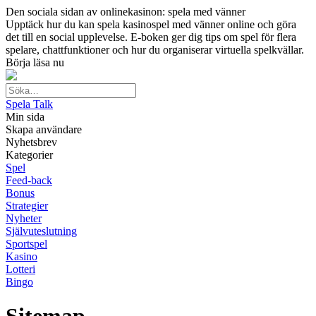
Den sociala sidan av onlinekasinon: spela med vänner
Upptäck hur du kan spela kasinospel med vänner online och göra
det till en social upplevelse. E-boken ger dig tips om spel för flera
spelare, chattfunktioner och hur du organiserar virtuella spelkvällar.
Börja läsa nu
Spela Talk
Min sida
Skapa användare
Nyhetsbrev
Kategorier
Spel
Feed-back
Bonus
Strategier
Nyheter
Självuteslutning
Sportspel
Kasino
Lotteri
Bingo