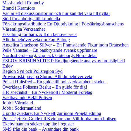
Misshandel i Ronneby
Brand i Kramfors
Vad är ett diskussionsforum och hur kan det vara till nytta?
Stöd för anhöriga till kriminella
Försäkringsdistribution: En Djupdykning i Försäkringsbranschens
Väsentliga Verksamhet
Ersättning för barn: Allt du behöver veta
Allt du behöver veta om Fap Batong
Angelica Israelsson Silfver – En Framstående Figur inom Branschen
Pelle Vamstad – En banbrytande svensk uppfinnare
Nordost Göteborg: Upptäck Göteborgs Norra delar
ESLÖV KRIMINALITET: En djupgående analys av brottslighet i
Eslöv
Region Syd och Polisregion Syd
Provisoriskt pass på Sturup: Allt du behöver veta
Polis i Hultsfred – En guide till polisverksamhet i staden
Överklaga Polisens Beslut – En guide för dig!
HR-specialist – En Nyckelroll i Modernt Företag
Vakthavande Befäl Polisen
Jobb i Värmland
Jobb i Södermanland
Uppdragsledare: En Nyckelfigur inom Projektledning
Polis Tjej: En Guide till Kvinnor som Vill Jobba inom Polisen
Ekebymannen sticker upp lite i register
SMS från din bank – Avsändare din bank