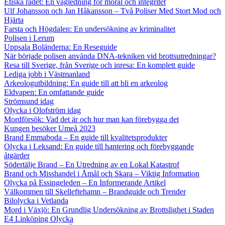
Etiska rådet: En vägledning för moral och integritet
Ulf Johansson och Jan Håkansson – Två Poliser Med Stort Mod och
Hjärta
Farsta och Högdalen: En undersökning av kriminalitet
Polisen i Lerum
Uppsala Boländerna: En Reseguide
När började polisen använda DNA-tekniken vid brottsutredningar?
Resa till Sverige, från Sverige och inresa: En komplett guide
Lediga jobb i Västmanland
Arkeologutbildning: En guide till att bli en arkeolog
Eldvapen: En omfattande guide
Strömsund idag
Olycka i Olofström idag
Mordförsök: Vad det är och hur man kan förebygga det
Kungen besöker Umeå 2023
Brand Emmaboda – En guide till kvalitetsprodukter
Olycka i Leksand: En guide till hantering och förebyggande
åtgärder
Södertälje Brand – En Utredning av en Lokal Katastrof
Brand och Misshandel i Åmål och Skara – Viktig Information
Olycka på Essingeleden – En Informerande Artikel
Välkommen till Skelleftehamn – Brandguide och Trender
Bilolycka i Vetlanda
Mord i Växjö: En Grundlig Undersökning av Brottslighet i Staden
E4 Linköping Olycka