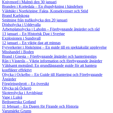
Knivmord i Malmö den 30 januari
Branden i Kortedala – En djupdykning i händelsen
Våldtäkt i Norrköping: Fakta, Konsekvenser och Stöd
Brand Karlskoga
Smitning från trafikolycka den 20 januari
Dödsolycka i Uddevalla
Arbetsplatsolycka i Laholm – Förebyggande åtgärder och råd
13 januari – En Historisk Dag i Sverige
Explosionen i Sundsvall
12 januari – En viktig dag att minnas
Fyrverkerier i Jönköping – En guide till en spektakulär upplevelse
Misshandel i Boden
Brand i Gnesta – Förebyggande åtgärder och hanteringstips
Rån i Västerås – Viktig information och förebyggande åtgärder
Våldsamt motstånd: En grundläggande guide för att hantera
konflikter effektivt
Olycka i Ockelbo – En Guide till Hantering och Förebyggande
Åtgärder
Förgöringsbrott – En översikt
Olycka på Öckerö
Skoterolycka i Arvidsjaur
Vape i Luleå
Bedragerska Gotland
11 februari – En Dagen för Firande och Historia
Varumärke Grums