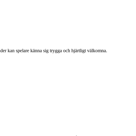
nder kan spelare känna sig trygga och hjärtligt välkomna.