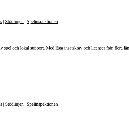
s
|
Stödlinjen
|
Spelinspektionen
 spel och lokal support. Med låga insatskrav och licenser från flera lä
s
|
Stödlinjen
|
Spelinspektionen