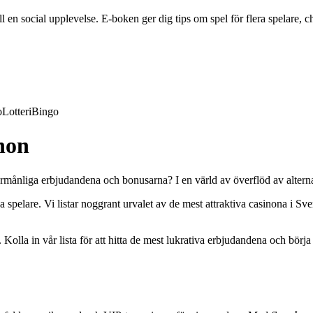
en social upplevelse. E-boken ger dig tips om spel för flera spelare, ch
o
Lotteri
Bingo
non
örmånliga erbjudandena och bonusarna? I en värld av överflöd av alternativ
 spelare. Vi listar noggrant urvalet av de mest attraktiva casinona i Sv
 Kolla in vår lista för att hitta de mest lukrativa erbjudandena och börj