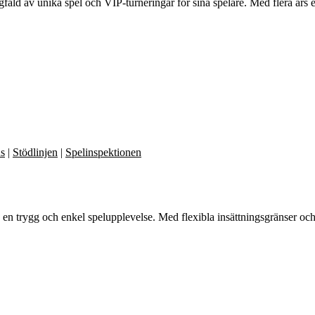
fald av unika spel och VIP-turneringar för sina spelare. Med flera års
s
|
Stödlinjen
|
Spelinspektionen
trygg och enkel spelupplevelse. Med flexibla insättningsgränser och stöd 