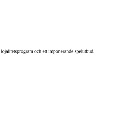
 lojalitetsprogram och ett imponerande spelutbud.