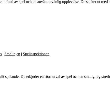
ett utbud av spel och en användarvänlig upplevelse. De sticker ut med 
s
|
Stödlinjen
|
Spelinspektionen
t spelande. De erbjuder ett stort urval av spel och en smidig registreri