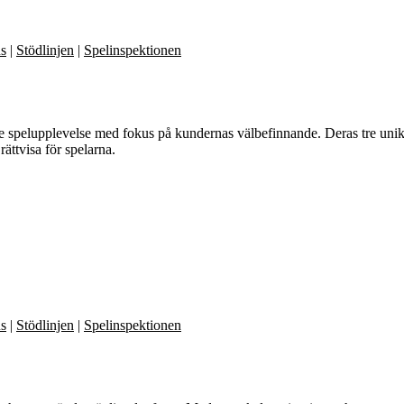
s
|
Stödlinjen
|
Spelinspektionen
e spelupplevelse med fokus på kundernas välbefinnande. Deras tre unik
rättvisa för spelarna.
s
|
Stödlinjen
|
Spelinspektionen