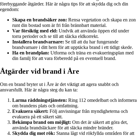
förebyggande åtgärder. Här är några tips för att skydda dig och din
egendom:
Skapa en brandsäker zon:
Rensa vegetation och skapa en zon
runt din bostad som är fri från brännbart material.
Var försiktig med eld:
Undvik att använda öppen eld under
torra perioder och se till att släcka eldkorrekt.
Installera brandvarnare:
Se till att du har fungerande
brandvarnare i ditt hem för att upptäcka brand i ett tidigt skede.
Ha en brandplan:
Utforma och träna en evakueringsplan med
din familj för att vara förberedd på en eventuell brand.
Åtgärder vid brand i Åre
Om en brand bryter ut i Åre är det viktigt att agera snabbt och
ansvarsfullt. Här är några steg du kan ta:
Larma räddningstjänsten:
Ring 112 omedelbart och informera
om brandens plats och omfattning.
Evakuera säkert:
Följ anvisningar från myndigheterna och
evakuera på ett säkert sätt.
Bekämpa brand om möjligt:
Om det är säkert att göra det,
använda brandsläckare för att släcka mindre bränder.
Skydda dig mot rök:
Stanna lågt vid rökfyllda områden för att