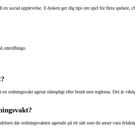
en social upplevelse. E-boken ger dig tips om spel för flera spelare, ch
o
Lotteri
Bingo
t?
en ordningsvakt agerat olämpligt eller brutit mot reglerna. Det är viktig
ningsvakt?
ndelsen där ordningsvakten agerade på ett sätt som du anser vara felakt