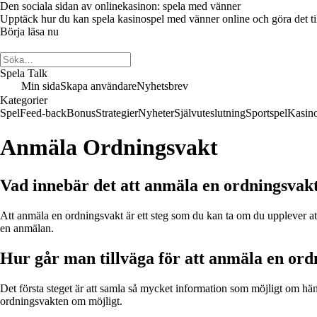
Den sociala sidan av onlinekasinon: spela med vänner
Upptäck hur du kan spela kasinospel med vänner online och göra det till 
Börja läsa nu
Spela Talk
Min sida
Skapa användare
Nyhetsbrev
Kategorier
Spel
Feed-back
Bonus
Strategier
Nyheter
Självuteslutning
Sportspel
Kasin
Anmäla Ordningsvakt
Vad innebär det att anmäla en ordningsvak
Att anmäla en ordningsvakt är ett steg som du kan ta om du upplever att 
en anmälan.
Hur går man tillväga för att anmäla en ord
Det första steget är att samla så mycket information som möjligt om hä
ordningsvakten om möjligt.