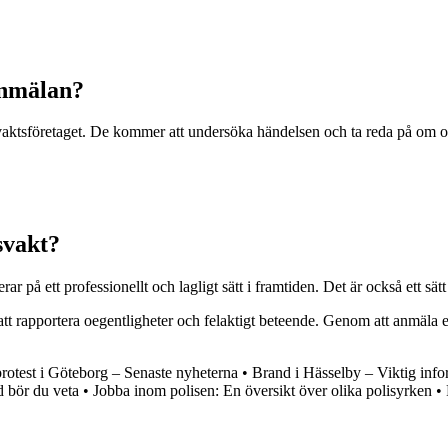
anmälan?
aktsföretaget. De kommer att undersöka händelsen och ta reda på om ordn
svakt?
ar på ett professionellt och lagligt sätt i framtiden. Det är också ett sät
tt rapportera oegentligheter och felaktigt beteende. Genom att anmäla en
rotest i Göteborg – Senaste nyheterna
•
Brand i Hässelby – Viktig info
 bör du veta
•
Jobba inom polisen: En översikt över olika polisyrken
•