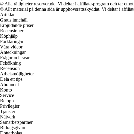
© Alla rättigheter reserverade. Vi deltar i affiliate-program och tar e
© Allt material på denna sida är upphovsrättsskyddat. Vi deltar i affilia
Artiklar
Gratis innehåll
Erbjudande priser
Recensioner
Köphjälp
Förklaringar
Våra videor
Anteckningar
Frågor och svar
Felsökning
Recension
Arbetsmöjligheter
Dela ett tips
Abonnent
Konto
Service
Belopp
Privilegier
Tjänster
Nätverk
Samarbetspartner
Bidragsgivare
Dotterbolag