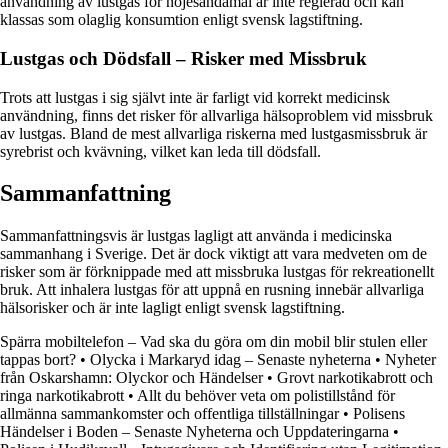
användning av lustgas för nöjesändamål är inte reglerad och kan
klassas som olaglig konsumtion enligt svensk lagstiftning.
Lustgas och Dödsfall – Risker med Missbruk
Trots att lustgas i sig självt inte är farligt vid korrekt medicinsk
användning, finns det risker för allvarliga hälsoproblem vid missbruk
av lustgas. Bland de mest allvarliga riskerna med lustgasmissbruk är
syrebrist och kvävning, vilket kan leda till dödsfall.
Sammanfattning
Sammanfattningsvis är lustgas lagligt att använda i medicinska
sammanhang i Sverige. Det är dock viktigt att vara medveten om de
risker som är förknippade med att missbruka lustgas för rekreationellt
bruk. Att inhalera lustgas för att uppnå en rusning innebär allvarliga
hälsorisker och är inte lagligt enligt svensk lagstiftning.
Spärra mobiltelefon – Vad ska du göra om din mobil blir stulen eller
tappas bort?
•
Olycka i Markaryd idag – Senaste nyheterna
•
Nyheter
från Oskarshamn: Olyckor och Händelser
•
Grovt narkotikabrott och
ringa narkotikabrott
•
Allt du behöver veta om polistillstånd för
allmänna sammankomster och offentliga tillställningar
•
Polisens
Händelser i Boden – Senaste Nyheterna och Uppdateringarna
•