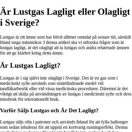
Är Lustgas Lagligt eller Olagligt
i Sverige?
Lustgas är ett ämne som har blivit alltmer omtalat på senare tid, särskilt
bland unga människor. I denna artikel ska vi utforska frågor som är
lustgas lagligt, är det olagligt att ta lustgas och andra relaterade ämnen
för att ge klarhet kring detta ämne.
Är Lustgas Lagligt?
Lustgas är i sig självt inte olagligt i Sverige. Det är en gas som i
medicinskt syfte används som smärtlindrande medel vid
tandläkarbesök eller vid vissa medicinska procedurer. Däremot är det
viktigt att skilja på användningen av lustgas i medicinskt syfte och dess
missbruk för rekreationellt bruk.
Varför Säljs Lustgas och Är Det Lagligt?
Lustgas säljs ofta i patroner och används ibland för att fylla ballonger
som sedan inhaleras för att uppnå en kortvarig rusningseffekt. Denna