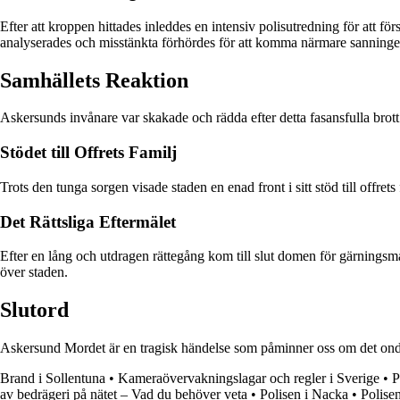
Efter att kroppen hittades inleddes en intensiv polisutredning för att 
analyserades och misstänkta förhördes för att komma närmare sanninge
Samhällets Reaktion
Askersunds invånare var skakade och rädda efter detta fasansfulla brott
Stödet till Offrets Familj
Trots den tunga sorgen visade staden en enad front i sitt stöd till offr
Det Rättsliga Eftermälet
Efter en lång och utdragen rättegång kom till slut domen för gärnings
över staden.
Slutord
Askersund Mordet är en tragisk händelse som påminner oss om det onda s
Brand i Sollentuna
•
Kameraövervakningslagar och regler i Sverige
•
P
av bedrägeri på nätet – Vad du behöver veta
•
Polisen i Nacka
•
Polise