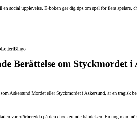
en social upplevelse. E-boken ger dig tips om spel för flera spelare, ch
o
Lotteri
Bingo
 Berättelse om Styckmordet i 
t som Askersund Mordet eller Styckmordet i Askersund, är en tragisk be
 staden var oförberedda på den chockerande händelsen. En ung man mörd