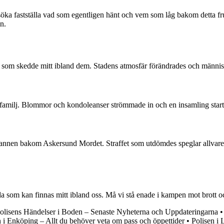
försöka fastställa vad som egentligen hänt och vem som låg bakom detta f
n.
 som skedde mitt ibland dem. Stadens atmosfär förändrades och människors
ets familj. Blommor och kondoleanser strömmade in och en insamling start
mannen bakom Askersund Mordet. Straffet som utdömdes speglar allvaret 
om kan finnas mitt ibland oss. Må vi stå enade i kampen mot brott och s
olisens Händelser i Boden – Senaste Nyheterna och Uppdateringarna
n i Enköping – Allt du behöver veta om pass och öppettider
•
Polisen i 