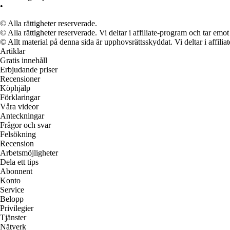
•
© Alla rättigheter reserverade.
© Alla rättigheter reserverade. Vi deltar i affiliate-program och tar e
© Allt material på denna sida är upphovsrättsskyddat. Vi deltar i affilia
Artiklar
Gratis innehåll
Erbjudande priser
Recensioner
Köphjälp
Förklaringar
Våra videor
Anteckningar
Frågor och svar
Felsökning
Recension
Arbetsmöjligheter
Dela ett tips
Abonnent
Konto
Service
Belopp
Privilegier
Tjänster
Nätverk