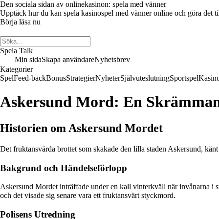
Den sociala sidan av onlinekasinon: spela med vänner
Upptäck hur du kan spela kasinospel med vänner online och göra det till 
Börja läsa nu
Spela Talk
Min sida
Skapa användare
Nyhetsbrev
Kategorier
Spel
Feed-back
Bonus
Strategier
Nyheter
Självuteslutning
Sportspel
Kasin
Askersund Mord: En Skrämmande
Historien om Askersund Mordet
Det fruktansvärda brottet som skakade den lilla staden Askersund, kän
Bakgrund och Händelseförlopp
Askersund Mordet inträffade under en kall vinterkväll när invånarna i
och det visade sig senare vara ett fruktansvärt styckmord.
Polisens Utredning