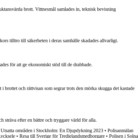
ruktansvärda brott. Vittnesmål samlades in, teknisk bevisning
 tilltro till säkerheten i deras samhälle skadades allvarligt.
ades för att ge ekonomiskt stöd till de drabbade.
i brottet och rättvisan som segrar trots den mörka skugga det kastade
träva efter en bättre och tryggare värld för alla.
•
Utsatta områden i Stockholm: En Djupdykning 2023
•
Polisanmälan
Lycksele
•
Resa till Sverige för Tredjelandsmedborgare
•
Polisen i Solna