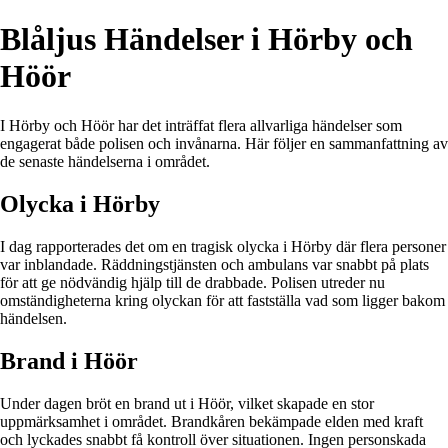
Blåljus Händelser i Hörby och
Höör
I Hörby och Höör har det inträffat flera allvarliga händelser som
engagerat både polisen och invånarna. Här följer en sammanfattning av
de senaste händelserna i området.
Olycka i Hörby
I dag rapporterades det om en tragisk olycka i Hörby där flera personer
var inblandade. Räddningstjänsten och ambulans var snabbt på plats
för att ge nödvändig hjälp till de drabbade. Polisen utreder nu
omständigheterna kring olyckan för att fastställa vad som ligger bakom
händelsen.
Brand i Höör
Under dagen bröt en brand ut i Höör, vilket skapade en stor
uppmärksamhet i området. Brandkåren bekämpade elden med kraft
och lyckades snabbt få kontroll över situationen. Ingen personskada