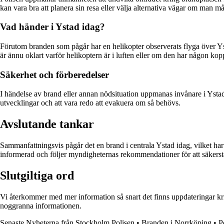
kan vara bra att planera sin resa eller välja alternativa vägar om man m
Vad händer i Ystad idag?
Förutom branden som pågår har en helikopter observerats flyga över Yst
är ännu oklart varför helikoptern är i luften eller om den har någon kopp
Säkerhet och förberedelser
I händelse av brand eller annan nödsituation uppmanas invånare i Ystad 
utvecklingar och att vara redo att evakuera om så behövs.
Avslutande tankar
Sammanfattningsvis pågår det en brand i centrala Ystad idag, vilket har l
informerad och följer myndigheternas rekommendationer för att säkerstä
Slutgiltiga ord
Vi återkommer med mer information så snart det finns uppdateringar krin
noggranna informationen.
Senaste Nyheterna från Stockholm Polisen
•
Branden i Norrköping
•
P