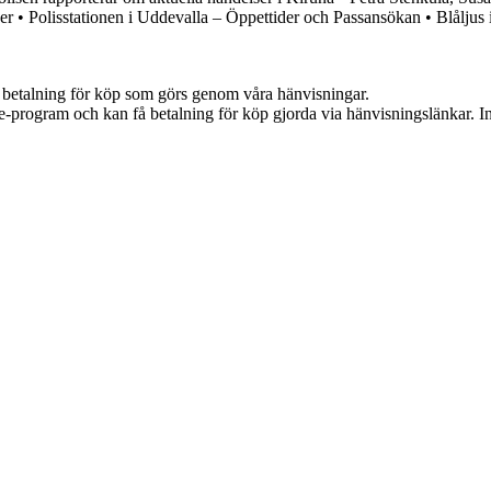
er
•
Polisstationen i Uddevalla – Öppettider och Passansökan
•
Blåljus
mot betalning för köp som görs genom våra hänvisningar.
te-program och kan få betalning för köp gjorda via hänvisningslänkar. Inn