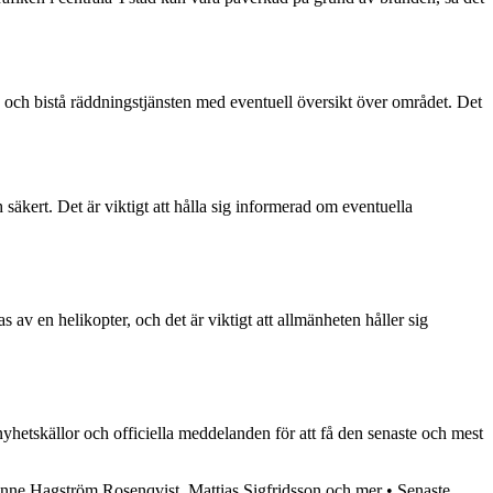
 och bistå räddningstjänsten med eventuell översikt över området. Det
säkert. Det är viktigt att hålla sig informerad om eventuella
s av en helikopter, och det är viktigt att allmänheten håller sig
yhetskällor och officiella meddelanden för att få den senaste och mest
anne Hagström Rosenqvist, Mattias Sigfridsson och mer
•
Senaste