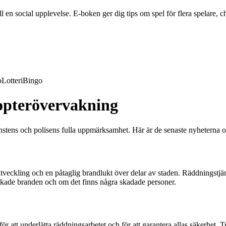
en social upplevelse. E-boken ger dig tips om spel för flera spelare, ch
o
Lotteri
Bingo
kopterövervakning
jänstens och polisens fulla uppmärksamhet. Här är de senaste nyheterna 
kutveckling och en påtaglig brandlukt över delar av staden. Räddningstjä
rsakade branden och om det finns några skadade personer.
 att underlätta räddningsarbetet och för att garantera allas säkerhet. 