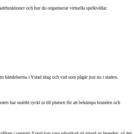
attfunktioner och hur du organiserar virtuella spelkvällar.
om händelserna i Ystad idag och vad som pågår just nu i staden.
nsten har snabbt ryckt ut till platsen för att bekämpa branden och
Trafiken i centrala Ystad kan vara påverkad på grund av branden, så det