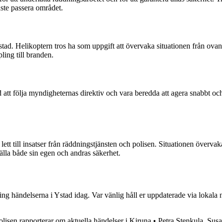
åste passera området.
ad. Helikoptern tros ha som uppgift att övervaka situationen från ovan
ling till branden.
att följa myndigheternas direktiv och vara beredda att agera snabbt och 
ett till insatser från räddningstjänsten och polisen. Situationen övervaka
lla både sin egen och andras säkerhet.
g händelserna i Ystad idag. Var vänlig håll er uppdaterade via lokala n
olisen rapporterar om aktuella händelser i Kiruna
•
Petra Stenkula, Sus