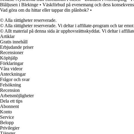
Blåljusen i Blekinge
•
Väskförbud på evenemang och dess konsekvens
Vad göra om du hittar eller tappar din plånbok?
•
© Alla rättigheter reserverade.
© Alla rättigheter reserverade. Vi deltar i affiliate-program och tar e
© Allt material på denna sida är upphovsrättsskyddat. Vi deltar i affilia
Artiklar
Gratis innehåll
Erbjudande priser
Recensioner
Köphjälp
Förklaringar
Våra videor
Anteckningar
Frågor och svar
Felsökning
Recension
Arbetsmöjligheter
Dela ett tips
Abonnent
Konto
Service
Belopp
Privilegier
Tjänster