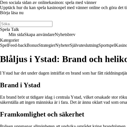
Den sociala sidan av onlinekasinon: spela med vänner
Upptäck hur du kan spela kasinospel med vänner online och göra det till 
Börja läsa nu
Spela Talk
Min sida
Skapa användare
Nyhetsbrev
Kategorier
Spel
Feed-back
Bonus
Strategier
Nyheter
Självuteslutning
Sportspel
Kasin
Blåljus i Ystad: Brand och heli
I Ystad har det under dagen inträffat en brand som har fått räddningst
Brand i Ystad
En brand bröt ut tidigare idag i centrala Ystad, vilket orsakade stor rö
säkerställa att ingen människa är i fara. Det är ännu oklart vad som o
Framkomlighet och säkerhet
Polisen uppmanar allmänheten att undvika området kring brandplatsen för