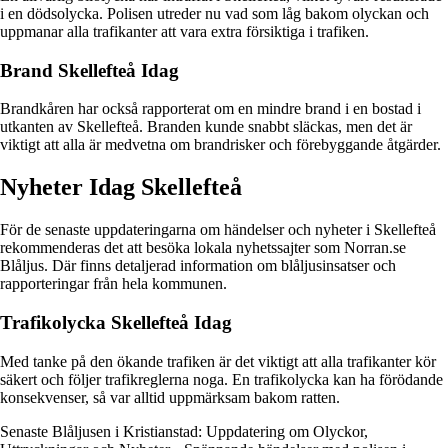
i en dödsolycka. Polisen utreder nu vad som låg bakom olyckan och
uppmanar alla trafikanter att vara extra försiktiga i trafiken.
Brand Skellefteå Idag
Brandkåren har också rapporterat om en mindre brand i en bostad i
utkanten av Skellefteå. Branden kunde snabbt släckas, men det är
viktigt att alla är medvetna om brandrisker och förebyggande åtgärder.
Nyheter Idag Skellefteå
För de senaste uppdateringarna om händelser och nyheter i Skellefteå
rekommenderas det att besöka lokala nyhetssajter som Norran.se
Blåljus. Där finns detaljerad information om blåljusinsatser och
rapporteringar från hela kommunen.
Trafikolycka Skellefteå Idag
Med tanke på den ökande trafiken är det viktigt att alla trafikanter kör
säkert och följer trafikreglerna noga. En trafikolycka kan ha förödande
konsekvenser, så var alltid uppmärksam bakom ratten.
Senaste Blåljusen i Kristianstad: Uppdatering om Olyckor,