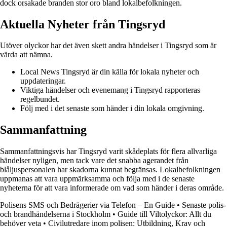
dock orsakade branden stor oro bland lokalbefolkningen.
Aktuella Nyheter från Tingsryd
Utöver olyckor har det även skett andra händelser i Tingsryd som är
värda att nämna.
Local News Tingsryd är din källa för lokala nyheter och
uppdateringar.
Viktiga händelser och evenemang i Tingsryd rapporteras
regelbundet.
Följ med i det senaste som händer i din lokala omgivning.
Sammanfattning
Sammanfattningsvis har Tingsryd varit skådeplats för flera allvarliga
händelser nyligen, men tack vare det snabba agerandet från
blåljuspersonalen har skadorna kunnat begränsas. Lokalbefolkningen
uppmanas att vara uppmärksamma och följa med i de senaste
nyheterna för att vara informerade om vad som händer i deras område.
Polisens SMS och Bedrägerier via Telefon – En Guide
•
Senaste polis-
och brandhändelserna i Stockholm
•
Guide till Viltolyckor: Allt du
behöver veta
•
Civilutredare inom polisen: Utbildning, Krav och