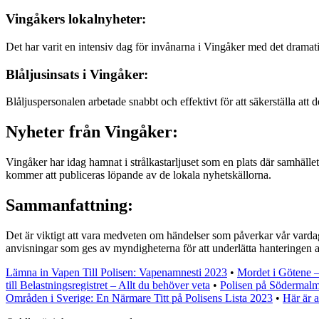
Vingåkers lokalnyheter:
Det har varit en intensiv dag för invånarna i Vingåker med det dramat
Blåljusinsats i Vingåker:
Blåljuspersonalen arbetade snabbt och effektivt för att säkerställa att 
Nyheter från Vingåker:
Vingåker har idag hamnat i strålkastarljuset som en plats där samhälle
kommer att publiceras löpande av de lokala nyhetskällorna.
Sammanfattning:
Det är viktigt att vara medveten om händelser som påverkar vår vardag
anvisningar som ges av myndigheterna för att underlätta hanteringen a
Lämna in Vapen Till Polisen: Vapenamnesti 2023
•
Mordet i Götene –
till Belastningsregistret – Allt du behöver veta
•
Polisen på Södermalm
Områden i Sverige: En Närmare Titt på Polisens Lista 2023
•
Här är a