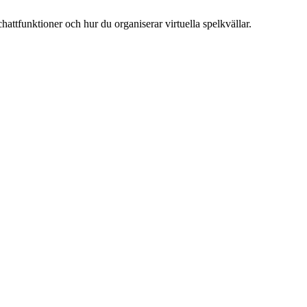
hattfunktioner och hur du organiserar virtuella spelkvällar.