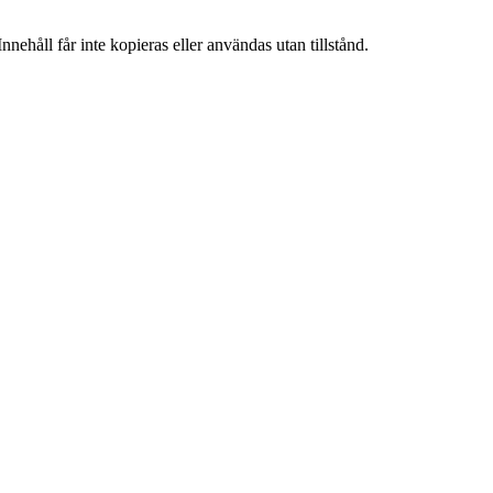
nehåll får inte kopieras eller användas utan tillstånd.