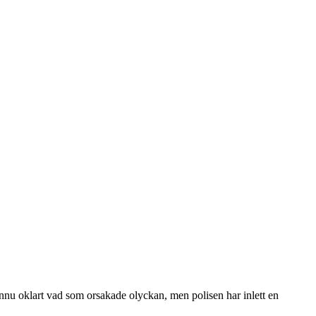
nnu oklart vad som orsakade olyckan, men polisen har inlett en