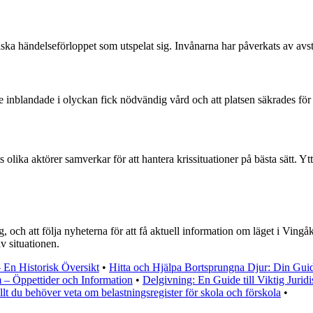
iska händelseförloppet som utspelat sig. Invånarna har påverkats av avs
de inblandade i olyckan fick nödvändig vård och att platsen säkrades för a
ts olika aktörer samverkar för att hantera krissituationer på bästa sätt.
, och att följa nyheterna för att få aktuell information om läget i Vin
v situationen.
 En Historisk Översikt
•
Hitta och Hjälpa Bortsprungna Djur: Din Gui
 – Öppettider och Information
•
Delgivning: En Guide till Viktig Jurid
llt du behöver veta om belastningsregister för skola och förskola
•