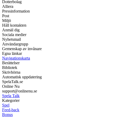
Dotterbolag
Alliera
Pressinformation
Post
Miljö
Håll kontakten
Anmäl dig
Sociala medier
Nyhetsmail
Användargrupp
Gemenskap av invånare
Egna länkar
Navigationskarta
Berättelser
Bibliotek
Skrivhörna
Automatisk uppdatering
SpelaTalk.se
Online Nu
support@onlinenu.se
Spela Talk
Kategorier
Spel
Feed-back
Bonus