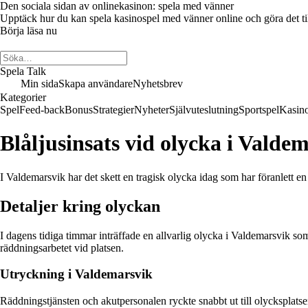
Den sociala sidan av onlinekasinon: spela med vänner
Upptäck hur du kan spela kasinospel med vänner online och göra det till 
Börja läsa nu
Spela Talk
Min sida
Skapa användare
Nyhetsbrev
Kategorier
Spel
Feed-back
Bonus
Strategier
Nyheter
Självuteslutning
Sportspel
Kasin
Blåljusinsats vid olycka i Valde
I Valdemarsvik har det skett en tragisk olycka idag som har föranlett 
Detaljer kring olyckan
I dagens tidiga timmar inträffade en allvarlig olycka i Valdemarsvik so
räddningsarbetet vid platsen.
Utryckning i Valdemarsvik
Räddningstjänsten och akutpersonalen ryckte snabbt ut till olycksplatsen