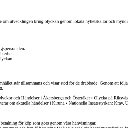
 om utvecklingen kring olyckan genom lokala nyhetskällor och myndighet
ngspersonalen.
äkerhet.
olyckan.
amhället står tillsammans och visar stöd för de drabbade. Genom att föl
t.
lyckor och Händelser i Åkersberga och Österåker
•
Olycka på Riksväg
terar om aktuella händelser i Kiruna
•
Nationella Insatsstyrkan: Krav, 
mot betalning för köp som görs genom våra hänvisningar.