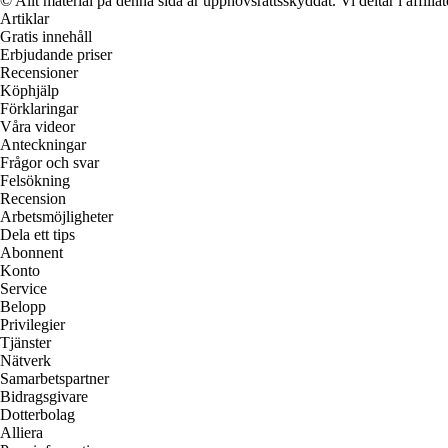
© Allt material på denna sida är upphovsrättsskyddat. Vi deltar i affilia
Artiklar
Gratis innehåll
Erbjudande priser
Recensioner
Köphjälp
Förklaringar
Våra videor
Anteckningar
Frågor och svar
Felsökning
Recension
Arbetsmöjligheter
Dela ett tips
Abonnent
Konto
Service
Belopp
Privilegier
Tjänster
Nätverk
Samarbetspartner
Bidragsgivare
Dotterbolag
Alliera