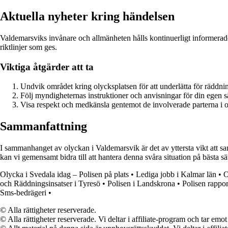
Aktuella nyheter kring händelsen
Valdemarsviks invånare och allmänheten hålls kontinuerligt informerade
riktlinjer som ges.
Viktiga åtgärder att ta
Undvik området kring olycksplatsen för att underlätta för räddni
Följ myndigheternas instruktioner och anvisningar för din egen s
Visa respekt och medkänsla gentemot de involverade parterna i 
Sammanfattning
I sammanhanget av olyckan i Valdemarsvik är det av yttersta vikt att s
kan vi gemensamt bidra till att hantera denna svåra situation på bästa sät
Olycka i Svedala idag – Polisen på plats
•
Lediga jobb i Kalmar län
•
O
och Räddningsinsatser i Tyresö
•
Polisen i Landskrona
•
Polisen rappor
Sms-bedrägeri
•
© Alla rättigheter reserverade.
© Alla rättigheter reserverade. Vi deltar i affiliate-program och tar e