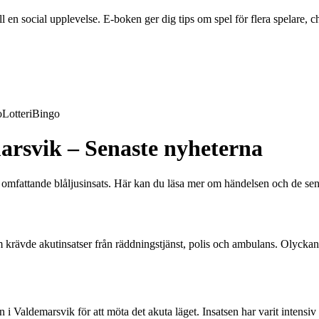
en social upplevelse. E-boken ger dig tips om spel för flera spelare, ch
o
Lotteri
Bingo
marsvik – Senaste nyheterna
en omfattande blåljusinsats. Här kan du läsa mer om händelsen och de se
m krävde akutinsatser från räddningstjänst, polis och ambulans. Olyckan
 i Valdemarsvik för att möta det akuta läget. Insatsen har varit intensi