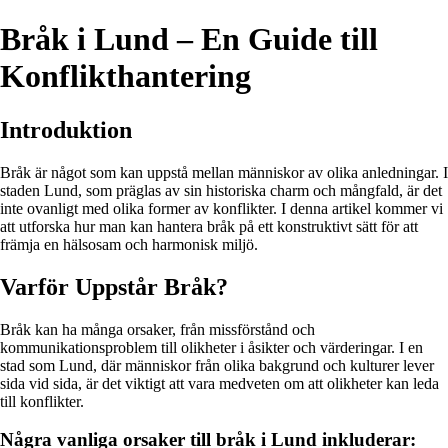
Bråk i Lund – En Guide till
Konflikthantering
Introduktion
Bråk är något som kan uppstå mellan människor av olika anledningar. I
staden Lund, som präglas av sin historiska charm och mångfald, är det
inte ovanligt med olika former av konflikter. I denna artikel kommer vi
att utforska hur man kan hantera bråk på ett konstruktivt sätt för att
främja en hälsosam och harmonisk miljö.
Varför Uppstår Bråk?
Bråk kan ha många orsaker, från missförstånd och
kommunikationsproblem till olikheter i åsikter och värderingar. I en
stad som Lund, där människor från olika bakgrund och kulturer lever
sida vid sida, är det viktigt att vara medveten om att olikheter kan leda
till konflikter.
Några vanliga orsaker till bråk i Lund inkluderar: