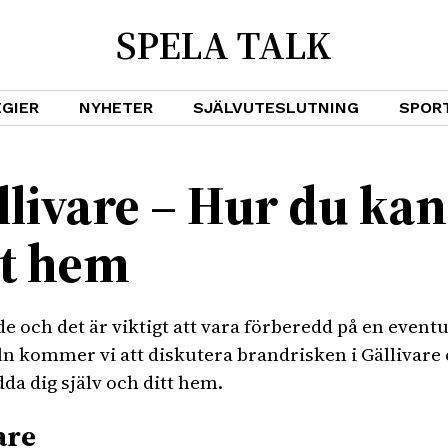
SPELA TALK
GIER
NYHETER
SJÄLVUTESLUTNING
SPOR
llivare – Hur du ka
tt hem
 och det är viktigt att vara förberedd på en eventue
eln kommer vi att diskutera brandrisken i Gällivare 
a dig själv och ditt hem.
are