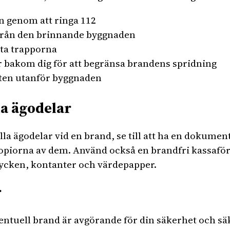
 genom att ringa 112
från den brinnande byggnaden
 ta trapporna
r bakom dig för att begränsa brandens spridning
ten utanför byggnaden
la ägodelar
lla ägodelar vid en brand, se till att ha en dokum
piorna av dem. Använd också en brandfri kassaförv
ycken, kontanter och värdepapper.
r
ventuell brand är avgörande för din säkerhet och sä