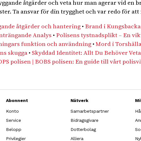
byggande åtgärder och veta hur man agerar vid en 
ter. Ta ansvar för din trygghet och var redo för att
gande åtgärder och hantering
•
Brand i Kungsbacka 
Inträngande Analys
•
Polisens tystnadsplikt – En vik
ningars funktion och användning
•
Mord i Torshälla
ens skugga
•
Skyddad Identitet: Allt Du Behöver Veta
PS polisen | BOBS polisen: En guide till vårt polis
Abonnent
Nätverk
Mi
Konto
Samarbetspartner
Hå
Service
Bidragsgivare
An
Belopp
Dotterbolag
So
Privilegier
Alliera
Ny