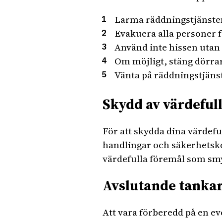
Larma räddningstjänsten
Evakuera alla personer 
Använd inte hissen utan
Om möjligt, stäng dörra
Vänta på räddningstjäns
Skydd av värdeful
För att skydda dina värdefu
handlingar och säkerhetsko
värdefulla föremål som sm
Avslutande tanka
Att vara förberedd på en e