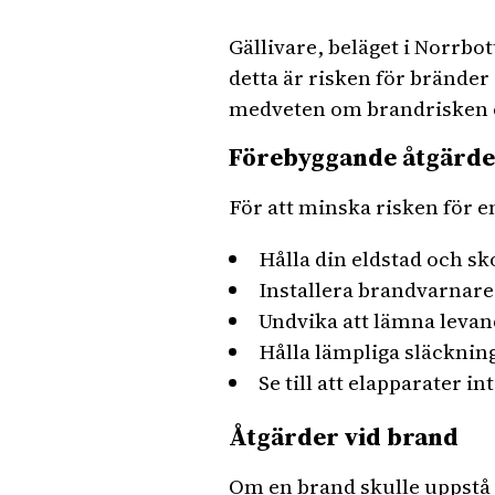
Gällivare, beläget i Norrb
detta är risken för bränder
medveten om brandrisken oc
Förebyggande åtgärde
För att minska risken för en 
Hålla din eldstad och sko
Installera brandvarnare
Undvika att lämna levan
Hålla lämpliga släckning
Se till att elapparater i
Åtgärder vid brand
Om en brand skulle uppstå i