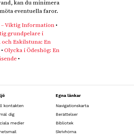
brand, kan du minimera
 möta eventuella faror.
– Viktig Information
•
tig grundpelare i
 och Eskilstuna: En
•
Olycka i Ödeshög: En
väsende
•
ljö
Egna länkar
ll kontakten
Navigationskarta
mäl dig
Berättelser
ciala medier
Bibliotek
hetsmail
Skrivhörna