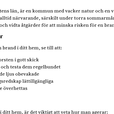
ottens län, är en kommun med vacker natur och en v
 alltid närvarande, särskilt under torra sommarmåna
h vidta åtgärder för att minska risken för en bra
r
brand i ditt hem, se till att:
rsten i gott skick
 och testa dem regelbundet
de ljus obevakade
sredskap lättillgängliga
nte överhettas
 ditt hem, är det viktigt att veta hur man agerar: