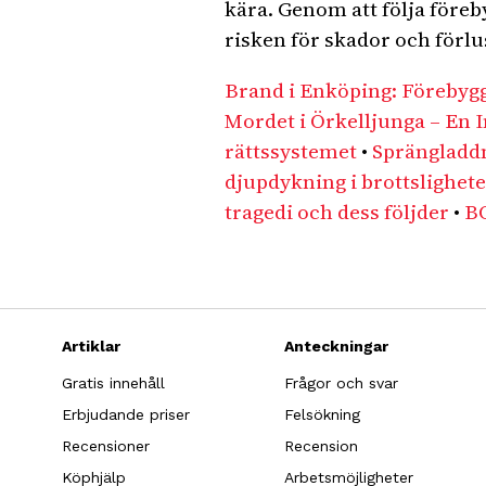
kära. Genom att följa före
risken för skador och förlus
Brand i Enköping: Förebyg
Mordet i Örkelljunga – En 
rättssystemet
•
Sprängladd
djupdykning i brottslighet
tragedi och dess följder
•
BO
Artiklar
Anteckningar
Gratis innehåll
Frågor och svar
Erbjudande priser
Felsökning
Recensioner
Recension
Köphjälp
Arbetsmöjligheter