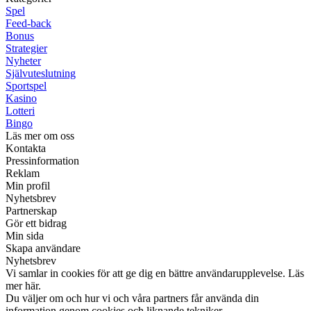
Spel
Feed-back
Bonus
Strategier
Nyheter
Självuteslutning
Sportspel
Kasino
Lotteri
Bingo
Läs mer om oss
Kontakta
Pressinformation
Reklam
Min profil
Nyhetsbrev
Partnerskap
Gör ett bidrag
Min sida
Skapa användare
Nyhetsbrev
Vi samlar in cookies för att ge dig en bättre användarupplevelse. Läs
mer här.
Du väljer om och hur vi och våra partners får använda din
information genom cookies och liknande tekniker