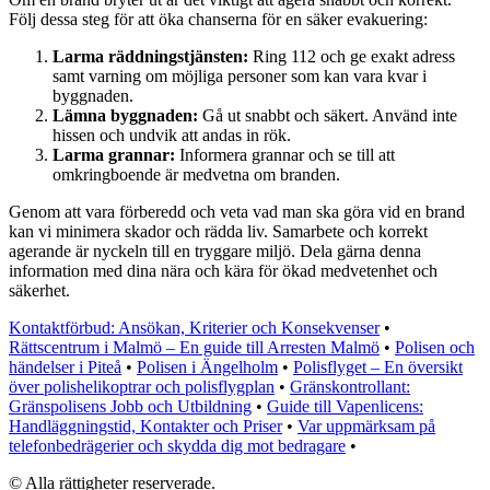
Följ dessa steg för att öka chanserna för en säker evakuering:
Larma räddningstjänsten:
Ring 112 och ge exakt adress
samt varning om möjliga personer som kan vara kvar i
byggnaden.
Lämna byggnaden:
Gå ut snabbt och säkert. Använd inte
hissen och undvik att andas in rök.
Larma grannar:
Informera grannar och se till att
omkringboende är medvetna om branden.
Genom att vara förberedd och veta vad man ska göra vid en brand
kan vi minimera skador och rädda liv. Samarbete och korrekt
agerande är nyckeln till en tryggare miljö. Dela gärna denna
information med dina nära och kära för ökad medvetenhet och
säkerhet.
Kontaktförbud: Ansökan, Kriterier och Konsekvenser
•
Rättscentrum i Malmö – En guide till Arresten Malmö
•
Polisen och
händelser i Piteå
•
Polisen i Ängelholm
•
Polisflyget – En översikt
över polishelikoptrar och polisflygplan
•
Gränskontrollant:
Gränspolisens Jobb och Utbildning
•
Guide till Vapenlicens:
Handläggningstid, Kontakter och Priser
•
Var uppmärksam på
telefonbedrägerier och skydda dig mot bedragare
•
© Alla rättigheter reserverade.