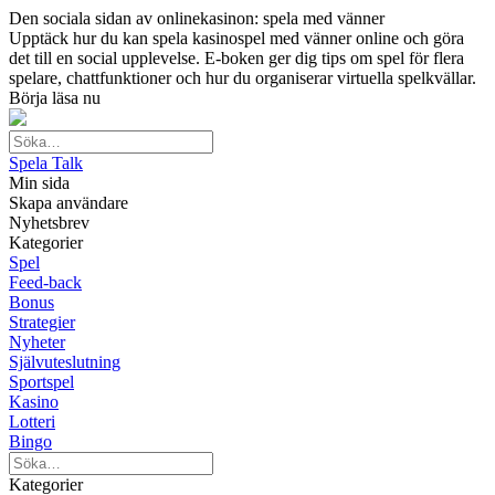
Den sociala sidan av onlinekasinon: spela med vänner
Upptäck hur du kan spela kasinospel med vänner online och göra
det till en social upplevelse. E-boken ger dig tips om spel för flera
spelare, chattfunktioner och hur du organiserar virtuella spelkvällar.
Börja läsa nu
Spela Talk
Min sida
Skapa användare
Nyhetsbrev
Kategorier
Spel
Feed-back
Bonus
Strategier
Nyheter
Självuteslutning
Sportspel
Kasino
Lotteri
Bingo
Kategorier