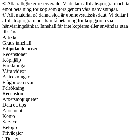
© Alla rättigheter reserverade. Vi deltar i affiliate-program och tar
emot betalning för köp som görs genom våra hänvisningar.
© Allt material på denna sida är upphovsrättsskyddat. Vi deltar i
affiliate-program och kan få betalning för köp gjorda via
hänvisningslänkar. Innehåll får inte kopieras eller användas utan
tillstånd.
Artiklar
Gratis innehåll
Erbjudande priser
Recensioner
Köphjälp
Förklaringar
Våra videor
Anteckningar
Frågor och svar
Felsökning
Recension
Arbetsmöjligheter
Dela ett tips
Abonnent
Konto
Service
Belopp
Privilegier
Tjänster