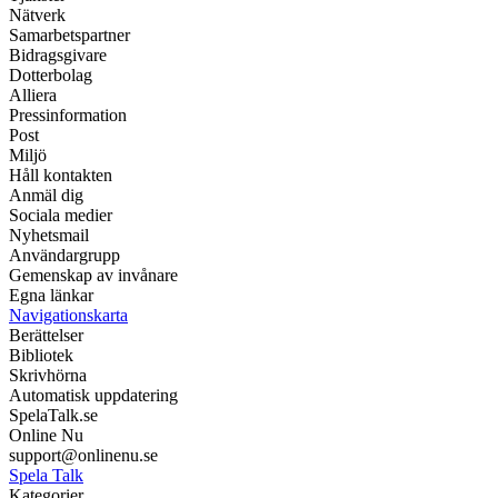
Nätverk
Samarbetspartner
Bidragsgivare
Dotterbolag
Alliera
Pressinformation
Post
Miljö
Håll kontakten
Anmäl dig
Sociala medier
Nyhetsmail
Användargrupp
Gemenskap av invånare
Egna länkar
Navigationskarta
Berättelser
Bibliotek
Skrivhörna
Automatisk uppdatering
SpelaTalk.se
Online Nu
support@onlinenu.se
Spela Talk
Kategorier