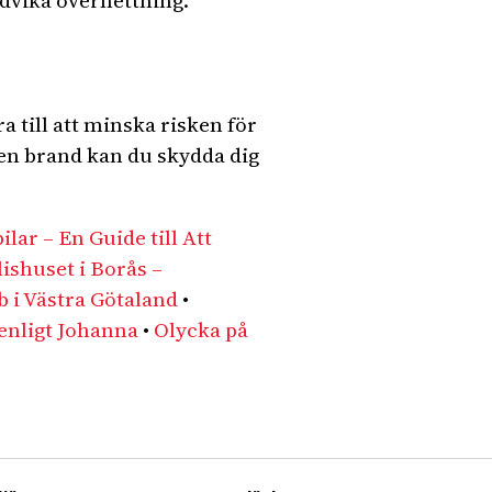
undvika överhettning.
 till att minska risken för
 en brand kan du skydda dig
lar – En Guide till Att
lishuset i Borås –
b i Västra Götaland
•
 enligt Johanna
•
Olycka på