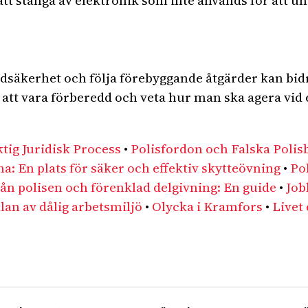
l att stänga av elektronik som inte används för att 
säkerhet och följa förebyggande åtgärder kan bidra
att vara förberedd och veta hur man ska agera vid
ktig Juridisk Process
•
Polisfordon och Falska Polisbi
a: En plats för säker och effektiv skytteövning
•
Po
rån polisen och förenklad delgivning: En guide
•
Job
an av dålig arbetsmiljö
•
Olycka i Kramfors
•
Livet