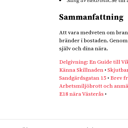
Stäng av elektronik:
Se til
Sammanfattning
Att vara medveten om brand
bränder i bostaden. Genom 
själv och dina nära.
Delgivning: En Guide till Vi
Känna Skillnaden
•
Skjutban
Sandgärdsgatan 15
•
Brev f
Arbetsmiljöbrott och anmäl
E18 nära Västerås
•