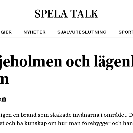
SPELA TALK
GIER
NYHETER
SJÄLVUTESLUTNING
SPOR
iljeholmen och läge
lm
en
ligen en brand som skakade invånarna i området. Det
 och ha kunskap om hur man förebygger och hant