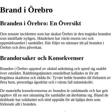
Brand i Örebro
Branden i Örebro: En Översikt
Den senaste incidenten som har skakat Örebro är den tragiska branden
som inträffade nyligen. Händelsen har väckt enorm oro och
uppmärksamhet i samhället. Här följer en närmare titt på branden i
Örebro och dess påverkan.
Brandorsaker och Konsekvenser
Branden i Örebro uppstod av okänd anledning och spred sig snabbt
över området. Räddningstjänsten omedelbart kallades in för att
begränsa skadorna och rädda liv. Tyvärr ledde branden till förlusten av
flera hem, personliga ägodelar och i värsta fall människoliv.
De materiella konsekvenserna av branden är omfattande och har gett
upphov till en stor utmaning för samhället att återhämta sig. Bland de
drabbade har solidaritet och stöd uppstått för att hjälpa dem som
förlorade allt i branden.