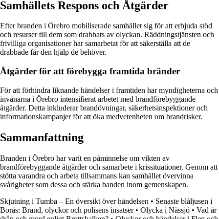
Samhällets Respons och Åtgärder
Efter branden i Örebro mobiliserade samhället sig för att erbjuda stöd
och resurser till dem som drabbats av olyckan. Räddningstjänsten och
frivilliga organisationer har samarbetat för att säkerställa att de
drabbade får den hjälp de behöver.
Åtgärder för att förebygga framtida bränder
För att förhindra liknande händelser i framtiden har myndigheterna och
invånarna i Örebro intensifierat arbetet med brandförebyggande
åtgärder. Detta inkluderar brandövningar, säkerhetsinspektioner och
informationskampanjer för att öka medvetenheten om brandrisker.
Sammanfattning
Branden i Örebro har varit en påminnelse om vikten av
brandförebyggande åtgärder och samarbete i krissituationer. Genom att
stötta varandra och arbeta tillsammans kan samhället övervinna
svårigheter som dessa och stärka banden inom gemenskapen.
Skjutning i Tumba – En översikt över händelsen
•
Senaste blåljusen i
Borås: Brand, olyckor och polisens insatser
•
Olycka i Nässjö
•
Vad är
dråp och mord enligt Brottsbalken?
•
Olyckor och händelser i Flen och