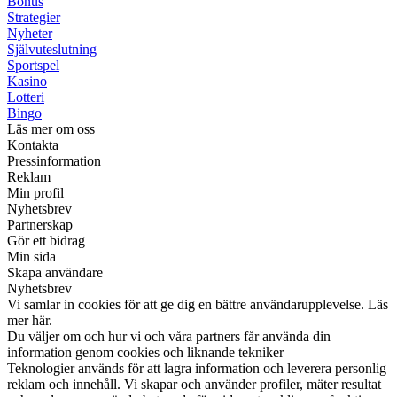
Bonus
Strategier
Nyheter
Självuteslutning
Sportspel
Kasino
Lotteri
Bingo
Läs mer om oss
Kontakta
Pressinformation
Reklam
Min profil
Nyhetsbrev
Partnerskap
Gör ett bidrag
Min sida
Skapa användare
Nyhetsbrev
Vi samlar in cookies för att ge dig en bättre användarupplevelse. Läs
mer här.
Du väljer om och hur vi och våra partners får använda din
information genom cookies och liknande tekniker
Teknologier används för att lagra information och leverera personlig
reklam och innehåll. Vi skapar och använder profiler, mäter resultat