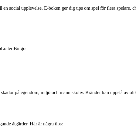
en social upplevelse. E-boken ger dig tips om spel för flera spelare, ch
o
Lotteri
Bingo
 skador på egendom, miljö och människoliv. Bränder kan uppstå av olika 
gande åtgärder. Här är några tips: