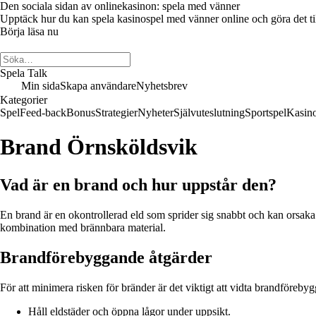
Den sociala sidan av onlinekasinon: spela med vänner
Upptäck hur du kan spela kasinospel med vänner online och göra det till 
Börja läsa nu
Spela Talk
Min sida
Skapa användare
Nyhetsbrev
Kategorier
Spel
Feed-back
Bonus
Strategier
Nyheter
Självuteslutning
Sportspel
Kasin
Brand Örnsköldsvik
Vad är en brand och hur uppstår den?
En brand är en okontrollerad eld som sprider sig snabbt och kan orsaka
kombination med brännbara material.
Brandförebyggande åtgärder
För att minimera risken för bränder är det viktigt att vidta brandförebyg
Håll eldstäder och öppna lågor under uppsikt.