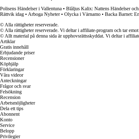
Polisens Händelser i Vallentuna
•
Blåljus Kalix: Nattens Händelser och
Rättvik idag
•
Arboga Nyheter
•
Olycka i Värnamo
•
Backa Barnet: En
© Alla rättigheter reserverade.
© Alla rättigheter reserverade. Vi deltar i affiliate-program och tar e
© Allt material på denna sida är upphovsrättsskyddat. Vi deltar i affilia
Artiklar
Gratis innehåll
Erbjudande priser
Recensioner
Köphjälp
Förklaringar
Våra videor
Anteckningar
Frågor och svar
Felsökning
Recension
Arbetsmöjligheter
Dela ett tips
Abonnent
Konto
Service
Belopp
Privilegier