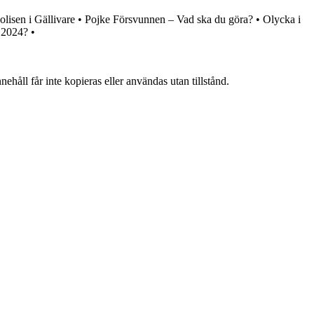
olisen i Gällivare
•
Pojke Försvunnen – Vad ska du göra?
•
Olycka i
r 2024?
•
ehåll får inte kopieras eller användas utan tillstånd.