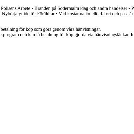
 Polisens Arbete
•
Branden på Södermalm idag och andra händelser
•
P
 Nybörjarguide för Föräldrar
•
Vad kostar nationellt id-kort och pass å
mot betalning för köp som görs genom våra hänvisningar.
te-program och kan få betalning för köp gjorda via hänvisningslänkar. Inn