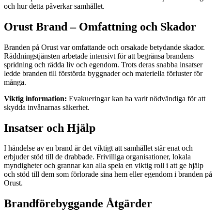
och hur detta påverkar samhället.
Orust Brand – Omfattning och Skador
Branden på Orust var omfattande och orsakade betydande skador.
Räddningstjänsten arbetade intensivt för att begränsa brandens
spridning och rädda liv och egendom. Trots deras snabba insatser
ledde branden till förstörda byggnader och materiella förluster för
många.
Viktig information:
Evakueringar kan ha varit nödvändiga för att
skydda invånarnas säkerhet.
Insatser och Hjälp
I händelse av en brand är det viktigt att samhället står enat och
erbjuder stöd till de drabbade. Frivilliga organisationer, lokala
myndigheter och grannar kan alla spela en viktig roll i att ge hjälp
och stöd till dem som förlorade sina hem eller egendom i branden på
Orust.
Brandförebyggande Åtgärder