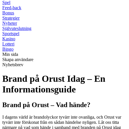
Spel
Feed-back
Bonus
Strategier
Nyheter
Självuteslutning
Sportspel
Kasino
Lotteri
Bingo
Min sida
Skapa användare
Nyhetsbrev
Brand på Orust Idag – En
Informationsguide
Brand på Orust – Vad hände?
I dagens värld är brandolyckor tyvärr inte ovanliga, och Orust var
tyvärr inte förskonat från en sådan händelse nyligen. Låt oss titta
närmare på vad som hände i samband med branden på Orust idag