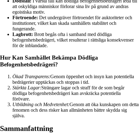
Dödsfall:
I värsta fall kan dödliga befogenhetsbedrägeri leda till
att oskyldiga människor förlorar sina liv på grund av andras
egoistiska motiv.
Förtroende:
Det undergräver förtroendet för auktoriteter och
institutioner, vilket kan skada samhällets stabilitet och
fungerande.
Lagbrott:
Brott begås ofta i samband med dödliga
befogenhetsbedrägeri, vilket resulterar i rättsliga konsekvenser
för de inblandade.
Hur Kan Samhället Bekämpa Dödliga
Befogenhetsbedrägeri?
Ökad Transparens:
Genom öppenhet och insyn kan potentiella
bedrägerier upptäckas och stoppas i tid.
Stärkta Lagar:
Strängare lagar och straff för de som begår
dödliga befogenhetsbedrägeri kan avskräcka potentiella
förövare.
Utbildning och Medvetenhet:
Genom att öka kunskapen om detta
fenomen och dess risker kan allmänheten bättre skydda sig
själva.
Sammanfattning