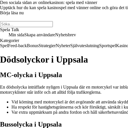
Den sociala sidan av onlinekasinon: spela med vänner
Upptäck hur du kan spela kasinospel med vänner online och göra det till 
Börja läsa nu
Spela Talk
Min sida
Skapa användare
Nyhetsbrev
Kategorier
Spel
Feed-back
Bonus
Strategier
Nyheter
Självuteslutning
Sportspel
Kasin
Dödsolyckor i Uppsala
MC-olycka i Uppsala
En dödsolycka inträffade nyligen i Uppsala där en motorcykel var inbla
motorcyklister står inför och att alltid följa trafikreglerna.
Vid körning med motorcykel är det avgörande att använda skydd
Ha respekt för hastighetsgränserna och kör försiktigt, särskilt i 
Var extra uppmärksam på andra fordon och håll säkerhetsavstånd
Bussolycka i Uppsala