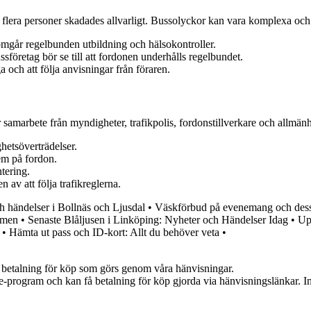
flera personer skadades allvarligt. Bussolyckor kan vara komplexa och
nomgår regelbunden utbildning och hälsokontroller.
ssföretag bör se till att fordonen underhålls regelbundet.
 och att följa anvisningar från föraren.
samarbete från myndigheter, trafikpolis, fordonstillverkare och allmänh
hetsöverträdelser.
em på fordon.
tering.
av att följa trafikreglerna.
ch händelser i Bollnäs och Ljusdal
•
Väskförbud på evenemang och des
lmen
•
Senaste Blåljusen i Linköping: Nyheter och Händelser Idag
•
Up
•
Hämta ut pass och ID-kort: Allt du behöver veta
•
mot betalning för köp som görs genom våra hänvisningar.
te-program och kan få betalning för köp gjorda via hänvisningslänkar. Inn