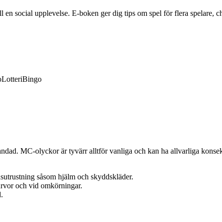
en social upplevelse. E-boken ger dig tips om spel för flera spelare, ch
o
Lotteri
Bingo
ndad. MC-olyckor är tyvärr alltför vanliga och kan ha allvarliga konse
sutrustning såsom hjälm och skyddskläder.
kurvor och vid omkörningar.
.