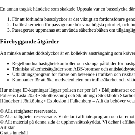
En annan tragisk händelse som skakade Uppsala var en bussolycka där 
För att förhindra bussolyckor är det viktigt att fordonsförare ge
Trafiksäkerheten för passagerare bör vara högsta prioritet, och bu
Passagerare uppmanas att använda säkerhetsbälten om tillgängliga
Förebyggande åtgärder
Att minska antalet dödsolyckor är en kollektiv ansträngning som kräver 
Regelbundna hastighetskontroller och stränga påföljder för hastig
Tekniska säkerhetsåtgärder som ABS-bromsar och antisladdsyst
Utbildningsprogram för förare om beteende i trafiken och riskhan
Kampanjer för att öka medvetenheten om trafiksäkerhet och vikten 
Hur många ID-kapningar lägger polisen ner per år?
•
Blåljusinsatser o
Polisens Lista 2023
•
Skottlossning och Skjutning i Stockholm Skärho
Händelser i Jönköping
•
Explosion i Falkenberg – Allt du behöver veta
© Alla rättigheter reserverade.
© Alla rättigheter reserverade. Vi deltar i affiliate-program och tar e
© Allt material på denna sida är upphovsrättsskyddat. Vi deltar i affilia
Artiklar
Gratis innehåll