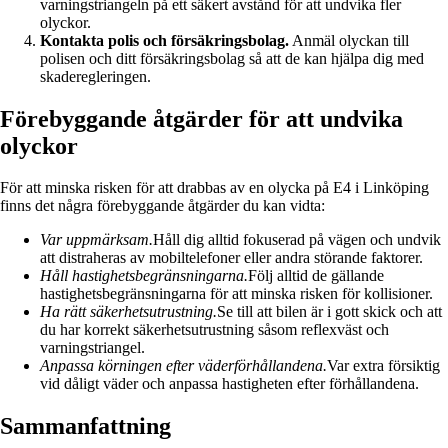
varningstriangeln på ett säkert avstånd för att undvika fler
olyckor.
Kontakta polis och försäkringsbolag.
Anmäl olyckan till
polisen och ditt försäkringsbolag så att de kan hjälpa dig med
skaderegleringen.
Förebyggande åtgärder för att undvika
olyckor
För att minska risken för att drabbas av en olycka på E4 i Linköping
finns det några förebyggande åtgärder du kan vidta:
Var uppmärksam.
Håll dig alltid fokuserad på vägen och undvik
att distraheras av mobiltelefoner eller andra störande faktorer.
Håll hastighetsbegränsningarna.
Följ alltid de gällande
hastighetsbegränsningarna för att minska risken för kollisioner.
Ha rätt säkerhetsutrustning.
Se till att bilen är i gott skick och att
du har korrekt säkerhetsutrustning såsom reflexväst och
varningstriangel.
Anpassa körningen efter väderförhållandena.
Var extra försiktig
vid dåligt väder och anpassa hastigheten efter förhållandena.
Sammanfattning