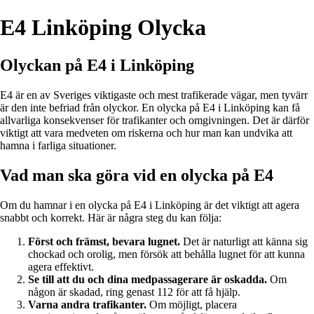
E4 Linköping Olycka
Olyckan på E4 i Linköping
E4 är en av Sveriges viktigaste och mest trafikerade vägar, men tyvärr
är den inte befriad från olyckor. En olycka på E4 i Linköping kan få
allvarliga konsekvenser för trafikanter och omgivningen. Det är därför
viktigt att vara medveten om riskerna och hur man kan undvika att
hamna i farliga situationer.
Vad man ska göra vid en olycka på E4
Om du hamnar i en olycka på E4 i Linköping är det viktigt att agera
snabbt och korrekt. Här är några steg du kan följa:
Först och främst, bevara lugnet.
Det är naturligt att känna sig
chockad och orolig, men försök att behålla lugnet för att kunna
agera effektivt.
Se till att du och dina medpassagerare är oskadda.
Om
någon är skadad, ring genast 112 för att få hjälp.
Varna andra trafikanter.
Om möjligt, placera