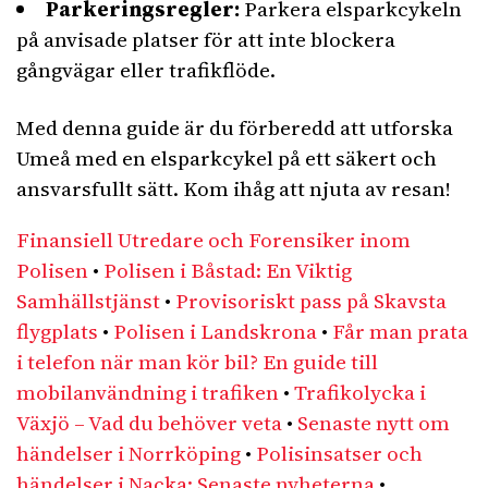
Parkeringsregler:
Parkera elsparkcykeln
på anvisade platser för att inte blockera
gångvägar eller trafikflöde.
Med denna guide är du förberedd att utforska
Umeå med en elsparkcykel på ett säkert och
ansvarsfullt sätt. Kom ihåg att njuta av resan!
Finansiell Utredare och Forensiker inom
Polisen
•
Polisen i Båstad: En Viktig
Samhällstjänst
•
Provisoriskt pass på Skavsta
flygplats
•
Polisen i Landskrona
•
Får man prata
i telefon när man kör bil? En guide till
mobilanvändning i trafiken
•
Trafikolycka i
Växjö – Vad du behöver veta
•
Senaste nytt om
händelser i Norrköping
•
Polisinsatser och
händelser i Nacka: Senaste nyheterna
•