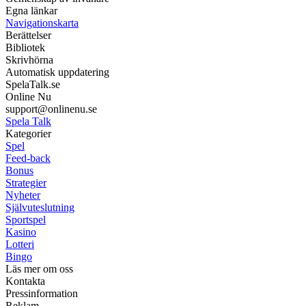
Egna länkar
Navigationskarta
Berättelser
Bibliotek
Skrivhörna
Automatisk uppdatering
SpelaTalk.se
Online Nu
support@onlinenu.se
Spela Talk
Kategorier
Spel
Feed-back
Bonus
Strategier
Nyheter
Självuteslutning
Sportspel
Kasino
Lotteri
Bingo
Läs mer om oss
Kontakta
Pressinformation
Reklam