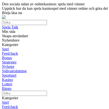
Den sociala sidan av onlinekasinon: spela med vänner
Upptäck hur du kan spela kasinospel med vänner online och göra det till
Börja läsa nu
Spela Talk
Min sida
Skapa användare
Nyhetsbrev
Kategorier
Spel
Feed-back
Bonus
Strategier
Nyheter
Självuteslutning
Sportspel
Kasino
Lotteri
Bingo
Kategorier
Spel
Feed-back