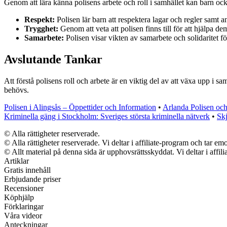
Genom att lära känna polisens arbete och roll i samhället kan barn ock
Respekt:
Polisen lär barn att respektera lagar och regler samt 
Trygghet:
Genom att veta att polisen finns till för att hjälpa de
Samarbete:
Polisen visar vikten av samarbete och solidaritet för
Avslutande Tankar
Att förstå polisens roll och arbete är en viktig del av att växa upp i
behövs.
Polisen i Alingsås – Öppettider och Information
•
Arlanda Polisen och
Kriminella gäng i Stockholm: Sveriges största kriminella nätverk
•
Skj
© Alla rättigheter reserverade.
© Alla rättigheter reserverade. Vi deltar i affiliate-program och tar 
© Allt material på denna sida är upphovsrättsskyddat. Vi deltar i affil
Artiklar
Gratis innehåll
Erbjudande priser
Recensioner
Köphjälp
Förklaringar
Våra videor
Anteckningar