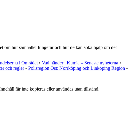
nhet om hur samhället fungerar och hur de kan söka hjälp om det
ändelserna i Området
•
Vad händer i Kumla – Senaste nyheterna
•
er och regler
•
Polisregion Öst: Norrköping och Linköping Region
•
nehåll får inte kopieras eller användas utan tillstånd.