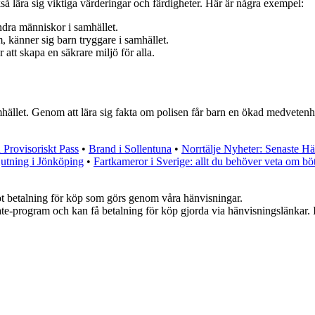
så lära sig viktiga värderingar och färdigheter. Här är några exempel:
andra människor i samhället.
m, känner sig barn tryggare i samhället.
 att skapa en säkrare miljö för alla.
 samhället. Genom att lära sig fakta om polisen får barn en ökad medvete
 Provisoriskt Pass
•
Brand i Sollentuna
•
Norrtälje Nyheter: Senaste H
utning i Jönköping
•
Fartkameror i Sverige: allt du behöver veta om böt
emot betalning för köp som görs genom våra hänvisningar.
iate-program och kan få betalning för köp gjorda via hänvisningslänkar. In