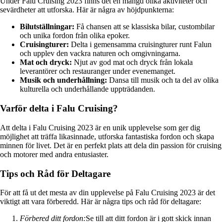
Under Falu Cruising 2023 finns det en mängd olika aktiviteter och
sevärdheter att utforska. Här är några av höjdpunkterna:
Bilutställningar:
Få chansen att se klassiska bilar, custombilar
och unika fordon från olika epoker.
Cruisingturer:
Delta i gemensamma cruisingturer runt Falun
och upplev den vackra naturen och omgivningarna.
Mat och dryck:
Njut av god mat och dryck från lokala
leverantörer och restauranger under evenemanget.
Musik och underhållning:
Dansa till musik och ta del av olika
kulturella och underhållande uppträdanden.
Varför delta i Falu Cruising?
Att delta i Falu Cruising 2023 är en unik upplevelse som ger dig
möjlighet att träffa likasinnade, utforska fantastiska fordon och skapa
minnen för livet. Det är en perfekt plats att dela din passion för cruising
och motorer med andra entusiaster.
Tips och Råd för Deltagare
För att få ut det mesta av din upplevelse på Falu Cruising 2023 är det
viktigt att vara förberedd. Här är några tips och råd för deltagare:
Förbered ditt fordon:
Se till att ditt fordon är i gott skick innan