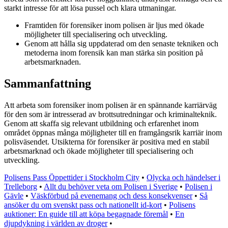
starkt intresse för att lösa pussel och klara utmaningar.
Framtiden för forensiker inom polisen är ljus med ökade
möjligheter till specialisering och utveckling.
Genom att hålla sig uppdaterad om den senaste tekniken och
metoderna inom forensik kan man stärka sin position på
arbetsmarknaden.
Sammanfattning
Att arbeta som forensiker inom polisen är en spännande karriärväg
för den som är intresserad av brottsutredningar och kriminalteknik.
Genom att skaffa sig relevant utbildning och erfarenhet inom
området öppnas många möjligheter till en framgångsrik karriär inom
polisväsendet. Utsikterna för forensiker är positiva med en stabil
arbetsmarknad och ökade möjligheter till specialisering och
utveckling.
Polisens Pass Öppettider i Stockholm City
•
Olycka och händelser i
Trelleborg
•
Allt du behöver veta om Polisen i Sverige
•
Polisen i
Gävle
•
Väskförbud på evenemang och dess konsekvenser
•
Så
ansöker du om svenskt pass och nationellt id-kort
•
Polisens
auktioner: En guide till att köpa begagnade föremål
•
En
djupdykning i världen av droger
•