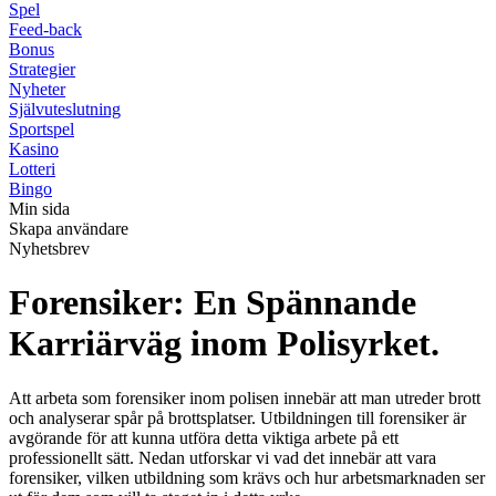
Spel
Feed-back
Bonus
Strategier
Nyheter
Självuteslutning
Sportspel
Kasino
Lotteri
Bingo
Min sida
Skapa användare
Nyhetsbrev
Forensiker: En Spännande
Karriärväg inom Polisyrket.
Att arbeta som forensiker inom polisen innebär att man utreder brott
och analyserar spår på brottsplatser. Utbildningen till forensiker är
avgörande för att kunna utföra detta viktiga arbete på ett
professionellt sätt. Nedan utforskar vi vad det innebär att vara
forensiker, vilken utbildning som krävs och hur arbetsmarknaden ser