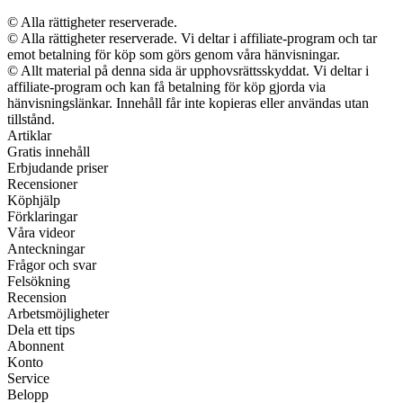
© Alla rättigheter reserverade.
© Alla rättigheter reserverade. Vi deltar i affiliate-program och tar
emot betalning för köp som görs genom våra hänvisningar.
© Allt material på denna sida är upphovsrättsskyddat. Vi deltar i
affiliate-program och kan få betalning för köp gjorda via
hänvisningslänkar. Innehåll får inte kopieras eller användas utan
tillstånd.
Artiklar
Gratis innehåll
Erbjudande priser
Recensioner
Köphjälp
Förklaringar
Våra videor
Anteckningar
Frågor och svar
Felsökning
Recension
Arbetsmöjligheter
Dela ett tips
Abonnent
Konto
Service
Belopp