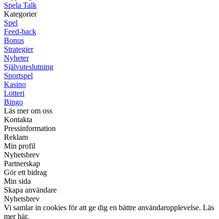
Spela Talk
Kategorier
Spel
Feed-back
Bonus
Strategier
Nyheter
Självuteslutning
Sportspel
Kasino
Lotteri
Bingo
Läs mer om oss
Kontakta
Pressinformation
Reklam
Min profil
Nyhetsbrev
Partnerskap
Gör ett bidrag
Min sida
Skapa användare
Nyhetsbrev
Vi samlar in cookies för att ge dig en bättre användarupplevelse. Läs
mer här.