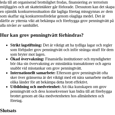
leda till att organiserad brottslighet frodas, finansiering av terrorism
möjliggörs och att skatteintäkter går förlorade. Dessutom kan det skapa
en ojämlik konkurrenssituation där lagliga företag missgynnas av dem
som skaffar sig konkurrensfördelar genom olagliga medel. Det är
därför av yttersta vikt att bekämpa och förebygga grov penningtvätt på
alla nivåer av samhället.
Hur kan grov penningtvätt förhindras?
Strikt lagstiftning:
Det är viktigt att ha tydliga lagar och regler
som förbjuder grov penningtvätt och inför stränga straff för dem
som bryter mot lagen.
Ökad övervakning:
Finansiella institutioner och myndigheter
bör öka sin övervakning av misstänkta transaktioner och agera
snabbt vid misstankar om grov penningtvätt.
Internationellt samarbete:
Eftersom grov penningtvätt ofta
sker över gränserna är det viktigt med ett nära samarbete mellan
olika länder för att bekämpa detta brott effektivt.
Utbildning och medvetenhet:
Att öka kunskapen om grov
penningtvätt och dess konsekvenser kan bidra till att förebygga
brottet genom att öka medvetenheten hos allmänheten och
företag.
Slutsats