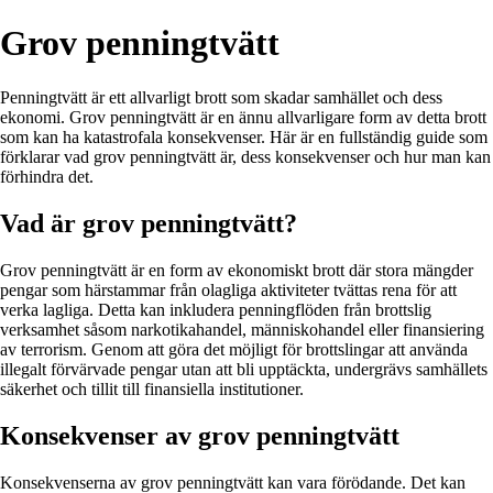
Grov penningtvätt
Penningtvätt är ett allvarligt brott som skadar samhället och dess
ekonomi. Grov penningtvätt är en ännu allvarligare form av detta brott
som kan ha katastrofala konsekvenser. Här är en fullständig guide som
förklarar vad grov penningtvätt är, dess konsekvenser och hur man kan
förhindra det.
Vad är grov penningtvätt?
Grov penningtvätt är en form av ekonomiskt brott där stora mängder
pengar som härstammar från olagliga aktiviteter tvättas rena för att
verka lagliga. Detta kan inkludera penningflöden från brottslig
verksamhet såsom narkotikahandel, människohandel eller finansiering
av terrorism. Genom att göra det möjligt för brottslingar att använda
illegalt förvärvade pengar utan att bli upptäckta, undergrävs samhällets
säkerhet och tillit till finansiella institutioner.
Konsekvenser av grov penningtvätt
Konsekvenserna av grov penningtvätt kan vara förödande. Det kan