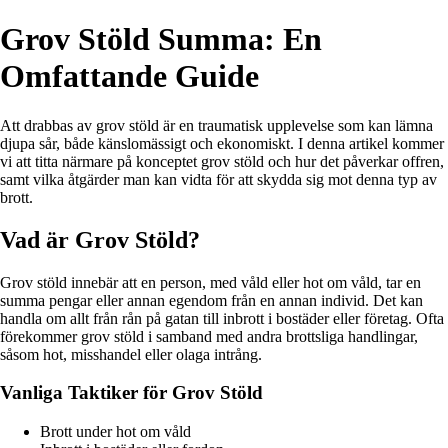
Grov Stöld Summa: En
Omfattande Guide
Att drabbas av grov stöld är en traumatisk upplevelse som kan lämna
djupa sår, både känslomässigt och ekonomiskt. I denna artikel kommer
vi att titta närmare på konceptet grov stöld och hur det påverkar offren,
samt vilka åtgärder man kan vidta för att skydda sig mot denna typ av
brott.
Vad är Grov Stöld?
Grov stöld innebär att en person, med våld eller hot om våld, tar en
summa pengar eller annan egendom från en annan individ. Det kan
handla om allt från rån på gatan till inbrott i bostäder eller företag. Ofta
förekommer grov stöld i samband med andra brottsliga handlingar,
såsom hot, misshandel eller olaga intrång.
Vanliga Taktiker för Grov Stöld
Brott under hot om våld