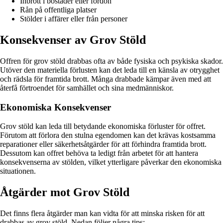
Inbrott i bostäder eller fordon
Rån på offentliga platser
Stölder i affärer eller från personer
Konsekvenser av Grov Stöld
Offren för grov stöld drabbas ofta av både fysiska och psykiska skador.
Utöver den materiella förlusten kan det leda till en känsla av otrygghet
och rädsla för framtida brott. Många drabbade kämpar även med att
återfå förtroendet för samhället och sina medmänniskor.
Ekonomiska Konsekvenser
Grov stöld kan leda till betydande ekonomiska förluster för offret.
Förutom att förlora den stulna egendomen kan det krävas kostsamma
reparationer eller säkerhetsåtgärder för att förhindra framtida brott.
Dessutom kan offret behöva ta ledigt från arbetet för att hantera
konsekvenserna av stölden, vilket ytterligare påverkar den ekonomiska
situationen.
Åtgärder mot Grov Stöld
Det finns flera åtgärder man kan vidta för att minska risken för att
drabbas av grov stöld. Nedan följer några tips: