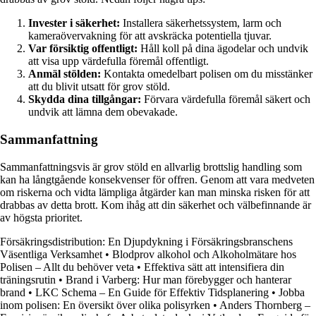
Invester i säkerhet:
Installera säkerhetssystem, larm och
kameraövervakning för att avskräcka potentiella tjuvar.
Var försiktig offentligt:
Håll koll på dina ägodelar och undvik
att visa upp värdefulla föremål offentligt.
Anmäl stölden:
Kontakta omedelbart polisen om du misstänker
att du blivit utsatt för grov stöld.
Skydda dina tillgångar:
Förvara värdefulla föremål säkert och
undvik att lämna dem obevakade.
Sammanfattning
Sammanfattningsvis är grov stöld en allvarlig brottslig handling som
kan ha långtgående konsekvenser för offren. Genom att vara medveten
om riskerna och vidta lämpliga åtgärder kan man minska risken för att
drabbas av detta brott. Kom ihåg att din säkerhet och välbefinnande är
av högsta prioritet.
Försäkringsdistribution: En Djupdykning i Försäkringsbranschens
Väsentliga Verksamhet
•
Blodprov alkohol och Alkoholmätare hos
Polisen – Allt du behöver veta
•
Effektiva sätt att intensifiera din
träningsrutin
•
Brand i Varberg: Hur man förebygger och hanterar
brand
•
LKC Schema – En Guide för Effektiv Tidsplanering
•
Jobba
inom polisen: En översikt över olika polisyrken
•
Anders Thornberg –