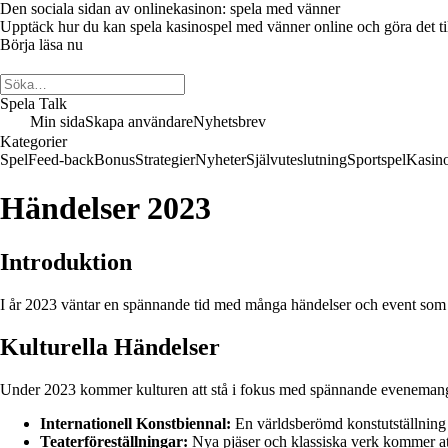
Den sociala sidan av onlinekasinon: spela med vänner
Upptäck hur du kan spela kasinospel med vänner online och göra det till 
Börja läsa nu
Spela Talk
Min sida
Skapa användare
Nyhetsbrev
Kategorier
Spel
Feed-back
Bonus
Strategier
Nyheter
Självuteslutning
Sportspel
Kasin
Händelser 2023
Introduktion
I år 2023 väntar en spännande tid med många händelser och event som ko
Kulturella Händelser
Under 2023 kommer kulturen att stå i fokus med spännande evenemang och
Internationell Konstbiennal:
En världsberömd konstutställning k
Teaterföreställningar:
Nya pjäser och klassiska verk kommer att 