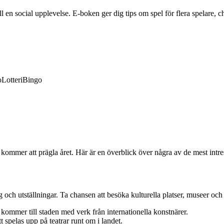
en social upplevelse. E-boken ger dig tips om spel för flera spelare, ch
o
Lotteri
Bingo
mmer att prägla året. Här är en överblick över några av de mest intres
 utställningar. Ta chansen att besöka kulturella platser, museer och ko
ommer till staden med verk från internationella konstnärer.
spelas upp på teatrar runt om i landet.