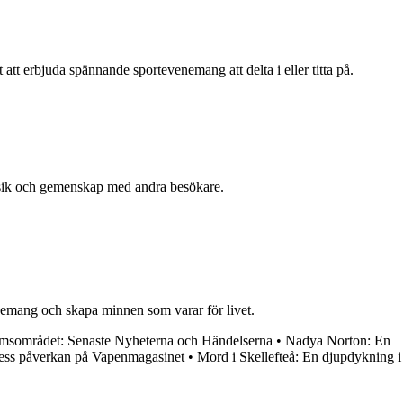
 att erbjuda spännande sportevenemang att delta i eller titta på.
musik och gemenskap med andra besökare.
nemang och skapa minnen som varar för livet.
olmsområdet: Senaste Nyheterna och Händelserna
•
Nadya Norton: En
ess påverkan på Vapenmagasinet
•
Mord i Skellefteå: En djupdykning i