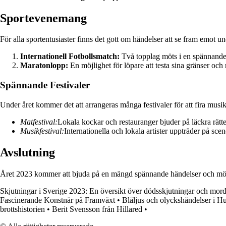
Sportevenemang
För alla sportentusiaster finns det gott om händelser att se fram emot un
Internationell Fotbollsmatch:
Två topplag möts i en spännand
Maratonlopp:
En möjlighet för löpare att testa sina gränser och 
Spännande Festivaler
Under året kommer det att arrangeras många festivaler för att fira mus
Matfestival:
Lokala kockar och restauranger bjuder på läckra rätte
Musikfestival:
Internationella och lokala artister uppträder på sce
Avslutning
Året 2023 kommer att bjuda på en mängd spännande händelser och möjlig
Skjutningar i Sverige 2023: En översikt över dödsskjutningar och mor
Fascinerande Konstnär på Framväxt
•
Blåljus och olyckshändelser i H
brottshistorien
•
Berit Svensson från Hillared
•