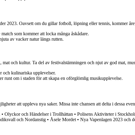
der 2023. Oavsett om du gillar fotboll, löpning eller tennis, kommer året
e match som kommer att locka många åskådare.
njuta av vacker natur längs rutten.
ik, mat och kultur. Ta del av festivalstämningen och njut av god mat, 
r och kulinariska upplevelser.
ner runt om i staden för att skapa en oförglömlig musikupplevelse.
heter att uppleva nya saker. Missa inte chansen att delta i dessa eve
d
•
Olyckor och Händelser i Trollhättan
•
Polisens Aktiviteter i Stockh
udiksvall och Nordanstig
•
Åsele Mordet
•
Nya Vapenlagen 2023 och d