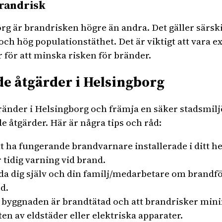
randrisk
org är brandrisken högre än andra. Det gäller särs
och hög populationstäthet. Det är viktigt att vara
 för att minska risken för bränder.
e åtgärder i Helsingborg
ränder i Helsingborg och främja en säker stadsmiljö 
 åtgärder. Här är några tips och råd:
att ha fungerande brandvarnare installerade i ditt he
 tidig varning vid brand.
da dig själv och din familj/medarbetare om brand
d.
tt byggnaden är brandtätad och att brandrisker mi
en av eldstäder eller elektriska apparater.