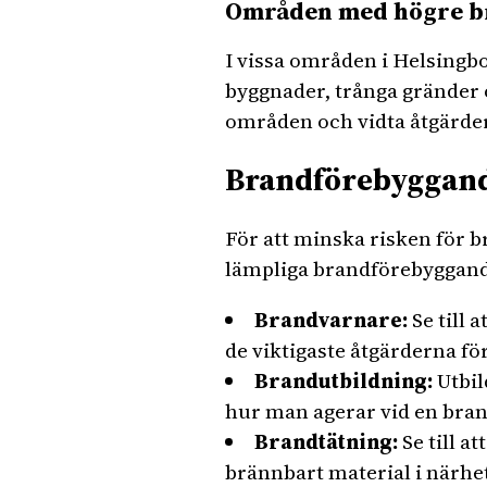
Områden med högre b
I vissa områden i Helsingb
byggnader, trånga gränder 
områden och vidta åtgärder
Brandförebyggand
För att minska risken för b
lämpliga brandförebyggande
Brandvarnare:
Se till 
de viktigaste åtgärderna för
Brandutbildning:
Utbil
hur man agerar vid en bran
Brandtätning:
Se till a
brännbart material i närhet