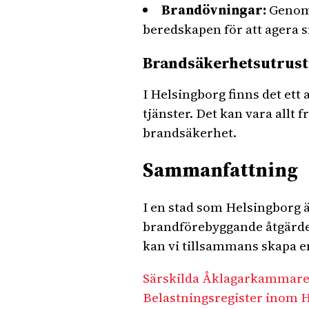
Brandövningar:
Genom 
beredskapen för att agera s
Brandsäkerhetsutrustn
I Helsingborg finns det et
tjänster. Det kan vara all
brandsäkerhet.
Sammanfattning
I en stad som Helsingborg ä
brandförebyggande åtgärder
kan vi tillsammans skapa en
Särskilda Åklagarkammaren
Belastningsregister inom