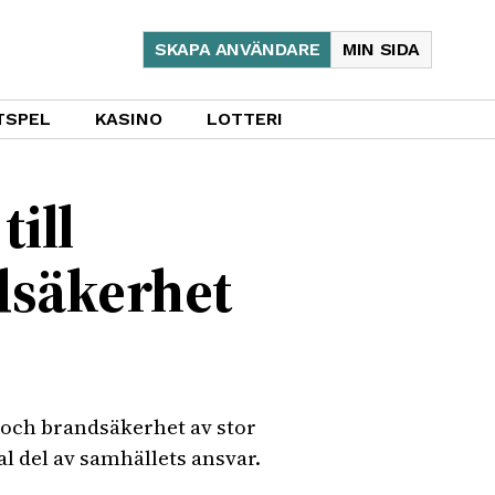
SKAPA ANVÄNDARE
MIN SIDA
TSPEL
KASINO
LOTTERI
ill
dsäkerhet
 och brandsäkerhet av stor
l del av samhällets ansvar.