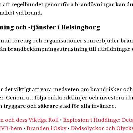
att regelbundet genomföra brandövningar kan d
nabbt vid brand.
ing och -tjänster i Helsingborg
t antal företag och organisationer som erbjuder bra
t från brandbekämpningsutrustning till utbildninga
r det viktigt att vara medveten om brandrisker och
. Genom att följa enkla riktlinjer och investera i
 tryggare och säkrare stad för alla invånare.
 och dess Viktiga Roll
•
Explosion i Huddinge: Deta
 HVB-hem
•
Branden i Osby
•
Dödsolyckor och Olycks