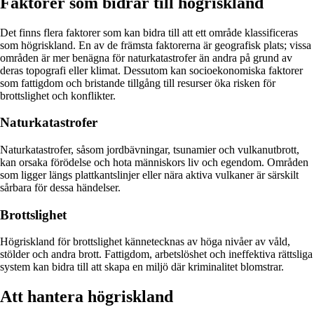
Faktorer som bidrar till högriskland
Det finns flera faktorer som kan bidra till att ett område klassificeras
som högriskland. En av de främsta faktorerna är geografisk plats; vissa
områden är mer benägna för naturkatastrofer än andra på grund av
deras topografi eller klimat. Dessutom kan socioekonomiska faktorer
som fattigdom och bristande tillgång till resurser öka risken för
brottslighet och konflikter.
Naturkatastrofer
Naturkatastrofer, såsom jordbävningar, tsunamier och vulkanutbrott,
kan orsaka förödelse och hota människors liv och egendom. Områden
som ligger längs plattkantslinjer eller nära aktiva vulkaner är särskilt
sårbara för dessa händelser.
Brottslighet
Högriskland för brottslighet kännetecknas av höga nivåer av våld,
stölder och andra brott. Fattigdom, arbetslöshet och ineffektiva rättsliga
system kan bidra till att skapa en miljö där kriminalitet blomstrar.
Att hantera högriskland