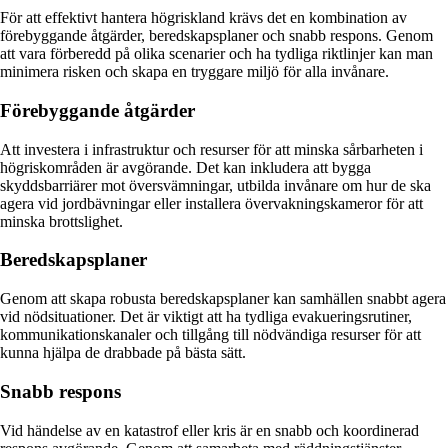
För att effektivt hantera högriskland krävs det en kombination av
förebyggande åtgärder, beredskapsplaner och snabb respons. Genom
att vara förberedd på olika scenarier och ha tydliga riktlinjer kan man
minimera risken och skapa en tryggare miljö för alla invånare.
Förebyggande åtgärder
Att investera i infrastruktur och resurser för att minska sårbarheten i
högriskområden är avgörande. Det kan inkludera att bygga
skyddsbarriärer mot översvämningar, utbilda invånare om hur de ska
agera vid jordbävningar eller installera övervakningskameror för att
minska brottslighet.
Beredskapsplaner
Genom att skapa robusta beredskapsplaner kan samhällen snabbt agera
vid nödsituationer. Det är viktigt att ha tydliga evakueringsrutiner,
kommunikationskanaler och tillgång till nödvändiga resurser för att
kunna hjälpa de drabbade på bästa sätt.
Snabb respons
Vid händelse av en katastrof eller kris är en snabb och koordinerad