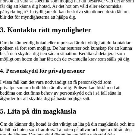
Försök att vara så specifik som möjligt när du beskriver vad det är som
får dig att känna dig hotad. Är det hot om våld eller ekonomiska
påtryckningar? Ju tydligare du kan beskriva situationen desto lättare
blir det för myndigheterna att hjälpa dig.
3. Kontakta rätt myndigheter
Om du känner dig hotad eller utpressad är det viktigt att du kontaktar
polisen så fort som möjligt. De har resurser och kunskap för att kunna
bistå och skydda dig i en sådan situation. Berätta så detaljerat som
möjligt om hoten du har fått och de eventuella krav som ställs på dig.
4. Personskydd för privatpersoner
I vissa fall kan det vara nödvändigt att få personskydd som
privatperson om hotbilden är allvarlig. Polisen kan bistå med att
bedöma om det finns behov av personskydd och i så fall sätta in
åtgärder för att skydda dig på bästa möjliga sätt.
5. Lita på din magkänsla
Om du känner dig hotad är det viktigt att lita på din magkänsla och inte
ta lätt på hoten som framförs. Ta hoten på allvar och agera utifrån den
oro du känner. Var inte rädd för att be om hjälp och stöd från