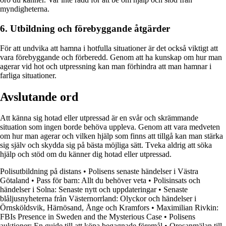
myndigheterna.
6. Utbildning och förebyggande åtgärder
För att undvika att hamna i hotfulla situationer är det också viktigt att
vara förebyggande och förberedd. Genom att ha kunskap om hur man
agerar vid hot och utpressning kan man förhindra att man hamnar i
farliga situationer.
Avslutande ord
Att känna sig hotad eller utpressad är en svår och skrämmande
situation som ingen borde behöva uppleva. Genom att vara medveten
om hur man agerar och vilken hjälp som finns att tillgå kan man stärka
sig själv och skydda sig på bästa möjliga sätt. Tveka aldrig att söka
hjälp och stöd om du känner dig hotad eller utpressad.
Polisutbildning på distans
•
Polisens senaste händelser i Västra
Götaland
•
Pass för barn: Allt du behöver veta
•
Polisinsats och
händelser i Solna: Senaste nytt och uppdateringar
•
Senaste
blåljusnyheterna från Västernorrland: Olyckor och händelser i
Örnsköldsvik, Härnösand, Ånge och Kramfors
•
Maximilian Rivkin:
FBIs Presence in Sweden and the Mysterious Case
•
Polisens
auktioner: En guide till att köpa begagnade föremål
•
Orosanmälan till