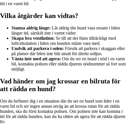
tid i en varm bil.
Vilka åtgärder kan vidtas?
Stanna aldrig länge:
Låt aldrig din hund vara ensam i bilen
längre tid, särskilt inte i varmt väder.
Skapa bra ventilation:
Se till att det finns tillräckligt med
luftcirkulation i bilen om hunden måste vara med.
Undvik att parkera i solen:
Försök att parkera i skuggan eller
på platser där bilen inte blir utsatt för direkt solljus.
Vänta inte med att agera:
Om du ser en hund i nöd i en varm
bil, kontakta polisen eller rädda djurens nödnummer så fort som
möjligt.
Vad händer om jag krossar en bilruta för
att rädda en hund?
Om du befinner dig i en situation där du ser en hund som lider i en
varm bil och ser ingen annan utväg än att krossa rutan för att rädda
hunden, ska du först kontakta polisen. Om polisen inte kan komma i
tid för att rädda hunden, kan du ha rätten att agera för att rädda djurets
liv.