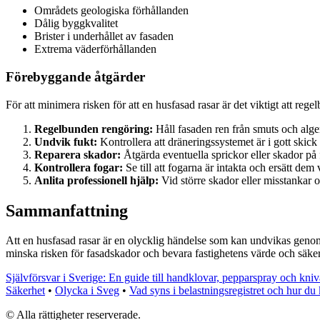
Områdets geologiska förhållanden
Dålig byggkvalitet
Brister i underhållet av fasaden
Extrema väderförhållanden
Förebyggande åtgärder
För att minimera risken för att en husfasad rasar är det viktigt att r
Regelbunden rengöring:
Håll fasaden ren från smuts och alge
Undvik fukt:
Kontrollera att dräneringssystemet är i gott skick 
Reparera skador:
Åtgärda eventuella sprickor eller skador på 
Kontrollera fogar:
Se till att fogarna är intakta och ersätt dem
Anlita professionell hjälp:
Vid större skador eller misstankar 
Sammanfattning
Att en husfasad rasar är en olycklig händelse som kan undvikas gen
minska risken för fasadskador och bevara fastighetens värde och säker
Självförsvar i Sverige: En guide till handklovar, pepparspray och kniv
Säkerhet
•
Olycka i Sveg
•
Vad syns i belastningsregistret och hur du 
© Alla rättigheter reserverade.