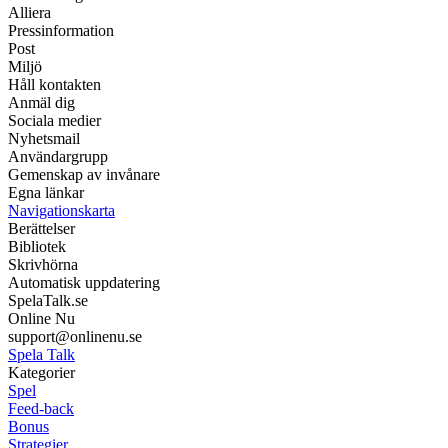
Alliera
Pressinformation
Post
Miljö
Håll kontakten
Anmäl dig
Sociala medier
Nyhetsmail
Användargrupp
Gemenskap av invånare
Egna länkar
Navigationskarta
Berättelser
Bibliotek
Skrivhörna
Automatisk uppdatering
SpelaTalk.se
Online Nu
support@onlinenu.se
Spela Talk
Kategorier
Spel
Feed-back
Bonus
Strategier