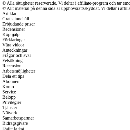
© Alla rättigheter reserverade. Vi deltar i affiliate-program och tar 
© Allt material på denna sida är upphovsrättsskyddat. Vi deltar i affil
Artiklar
Gratis innehåll
Erbjudande priser
Recensioner
Köphjälp
Förklaringar
Våra videor
Anteckningar
Frågor och svar
Felsökning
Recension
Arbetsmöjligheter
Dela ett tips
Abonnent
Konto
Service
Belopp
Privilegier
Tjänster
Nätverk
Samarbetspartner
Bidragsgivare
Dotterbolag