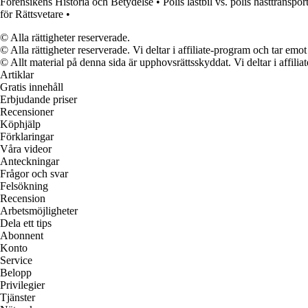
Forensikens Historia och Betydelse
•
Polis lastbil vs. polis hästtranspor
för Rättsvetare
•
© Alla rättigheter reserverade.
© Alla rättigheter reserverade. Vi deltar i affiliate-program och tar e
© Allt material på denna sida är upphovsrättsskyddat. Vi deltar i affilia
Artiklar
Gratis innehåll
Erbjudande priser
Recensioner
Köphjälp
Förklaringar
Våra videor
Anteckningar
Frågor och svar
Felsökning
Recension
Arbetsmöjligheter
Dela ett tips
Abonnent
Konto
Service
Belopp
Privilegier
Tjänster