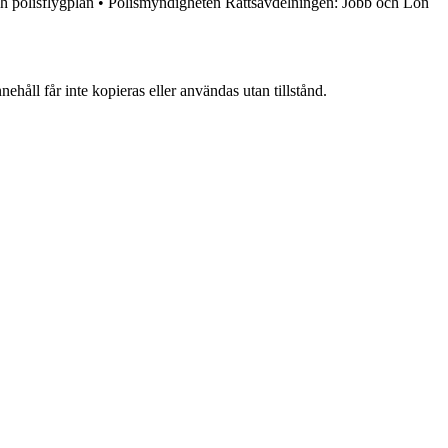
ch polisflygplan
•
Polismyndigheten Rättsavdelningen: Jobb och Lön
ehåll får inte kopieras eller användas utan tillstånd.