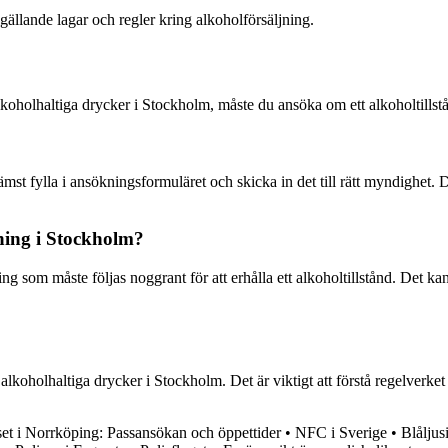
ör gällande lagar och regler kring alkoholförsäljning.
alkoholhaltiga drycker i Stockholm, måste du ansöka om ett alkoholtills
rämst fylla i ansökningsformuläret och skicka in det till rätt myndighet
jning i Stockholm?
ing som måste följas noggrant för att erhålla ett alkoholtillstånd. Det 
lkoholhaltiga drycker i Stockholm. Det är viktigt att förstå regelverket oc
set i Norrköping: Passansökan och öppettider
•
NFC i Sverige
•
Blåljus