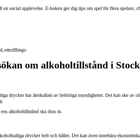
en social upplevelse. E-boken ger dig tips om spel för flera spelare, ch
o
Lotteri
Bingo
sökan om alkoholtillstånd i Stoc
olhaltiga drycker har återkallats av behöriga myndigheter. Det kan ske av 
g.
 ens alkoholtillstånd ska dras in.
 alkoholhaltiga drycker helt och hållet. Det kan även innebära ekonomisk