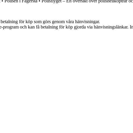
t
•
Polisen i Fagersta
•
Polisflyget – En översikt över polishelikoptrar o
mot betalning för köp som görs genom våra hänvisningar.
te-program och kan få betalning för köp gjorda via hänvisningslänkar. Inn