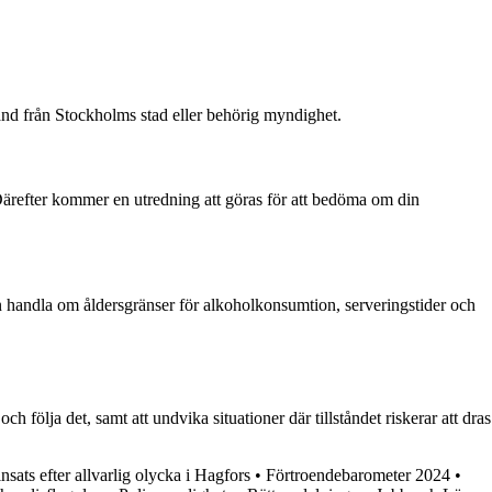
tånd från Stockholms stad eller behörig myndighet.
. Därefter kommer en utredning att göras för att bedöma om din
kan handla om åldersgränser för alkoholkonsumtion, serveringstider och
h följa det, samt att undvika situationer där tillståndet riskerar att dras
insats efter allvarlig olycka i Hagfors
•
Förtroendebarometer 2024
•