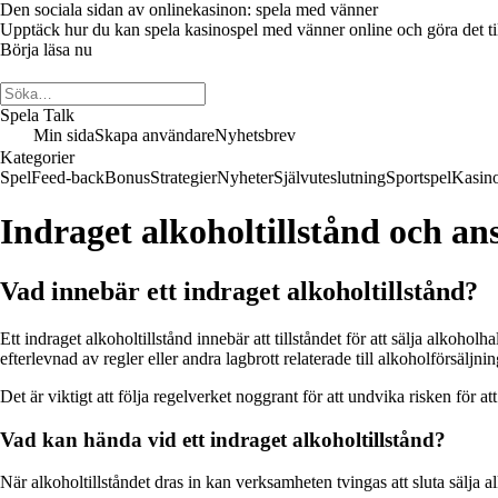
Den sociala sidan av onlinekasinon: spela med vänner
Upptäck hur du kan spela kasinospel med vänner online och göra det till 
Börja läsa nu
Spela Talk
Min sida
Skapa användare
Nyhetsbrev
Kategorier
Spel
Feed-back
Bonus
Strategier
Nyheter
Självuteslutning
Sportspel
Kasin
Indraget alkoholtillstånd och an
Vad innebär ett indraget alkoholtillstånd?
Ett indraget alkoholtillstånd innebär att tillståndet för att sälja alkoh
efterlevnad av regler eller andra lagbrott relaterade till alkoholförsäljnin
Det är viktigt att följa regelverket noggrant för att undvika risken för att
Vad kan hända vid ett indraget alkoholtillstånd?
När alkoholtillståndet dras in kan verksamheten tvingas att sluta sälja