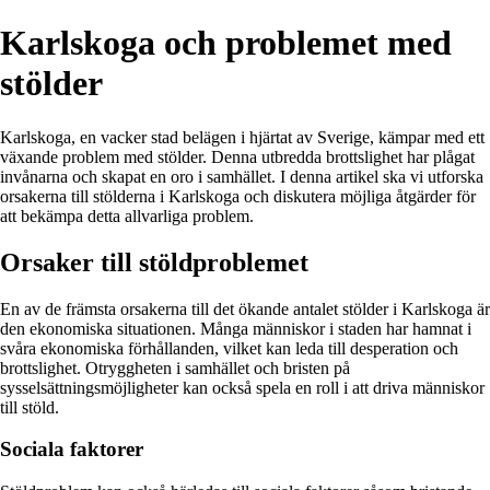
Karlskoga och problemet med
stölder
Karlskoga, en vacker stad belägen i hjärtat av Sverige, kämpar med ett
växande problem med stölder. Denna utbredda brottslighet har plågat
invånarna och skapat en oro i samhället. I denna artikel ska vi utforska
orsakerna till stölderna i Karlskoga och diskutera möjliga åtgärder för
att bekämpa detta allvarliga problem.
Orsaker till stöldproblemet
En av de främsta orsakerna till det ökande antalet stölder i Karlskoga är
den ekonomiska situationen. Många människor i staden har hamnat i
svåra ekonomiska förhållanden, vilket kan leda till desperation och
brottslighet. Otryggheten i samhället och bristen på
sysselsättningsmöjligheter kan också spela en roll i att driva människor
till stöld.
Sociala faktorer