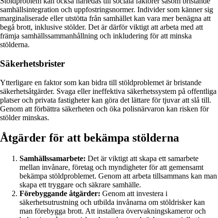
Stöldproblem kan också härledas till sociala faktorer såsom bristande
samhällsintegration och uppfostringsnormer. Individer som känner sig
marginaliserade eller utstötta från samhället kan vara mer benägna att
begå brott, inklusive stölder. Det är därför viktigt att arbeta med att
främja samhällssammanhållning och inkludering för att minska
stölderna.
Säkerhetsbrister
Ytterligare en faktor som kan bidra till stöldproblemet är bristande
säkerhetsåtgärder. Svaga eller ineffektiva säkerhetssystem på offentliga
platser och privata fastigheter kan göra det lättare för tjuvar att slå till.
Genom att förbättra säkerheten och öka polisnärvaron kan risken för
stölder minskas.
Åtgärder för att bekämpa stölderna
Samhällssamarbete:
Det är viktigt att skapa ett samarbete
mellan invånare, företag och myndigheter för att gemensamt
bekämpa stöldproblemet. Genom att arbeta tillsammans kan man
skapa ett tryggare och säkrare samhälle.
Förebyggande åtgärder:
Genom att investera i
säkerhetsutrustning och utbilda invånarna om stöldrisker kan
man förebygga brott. Att installera övervakningskameror och