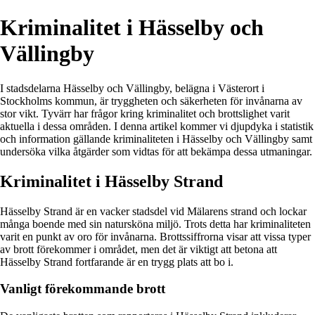
Kriminalitet i Hässelby och
Vällingby
I stadsdelarna Hässelby och Vällingby, belägna i Västerort i
Stockholms kommun, är tryggheten och säkerheten för invånarna av
stor vikt. Tyvärr har frågor kring kriminalitet och brottslighet varit
aktuella i dessa områden. I denna artikel kommer vi djupdyka i statistik
och information gällande kriminaliteten i Hässelby och Vällingby samt
undersöka vilka åtgärder som vidtas för att bekämpa dessa utmaningar.
Kriminalitet i Hässelby Strand
Hässelby Strand är en vacker stadsdel vid Mälarens strand och lockar
många boende med sin natursköna miljö. Trots detta har kriminaliteten
varit en punkt av oro för invånarna. Brottssiffrorna visar att vissa typer
av brott förekommer i området, men det är viktigt att betona att
Hässelby Strand fortfarande är en trygg plats att bo i.
Vanligt förekommande brott