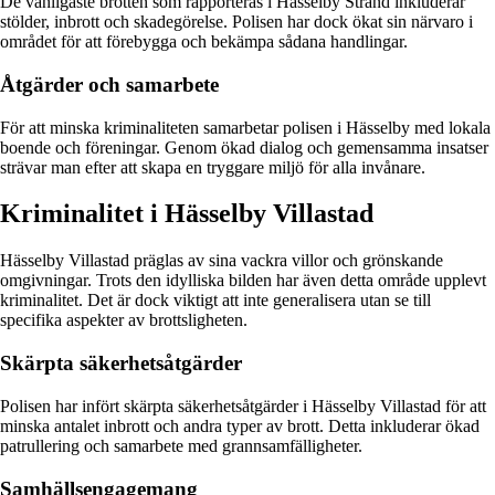
De vanligaste brotten som rapporteras i Hässelby Strand inkluderar
stölder, inbrott och skadegörelse. Polisen har dock ökat sin närvaro i
området för att förebygga och bekämpa sådana handlingar.
Åtgärder och samarbete
För att minska kriminaliteten samarbetar polisen i Hässelby med lokala
boende och föreningar. Genom ökad dialog och gemensamma insatser
strävar man efter att skapa en tryggare miljö för alla invånare.
Kriminalitet i Hässelby Villastad
Hässelby Villastad präglas av sina vackra villor och grönskande
omgivningar. Trots den idylliska bilden har även detta område upplevt
kriminalitet. Det är dock viktigt att inte generalisera utan se till
specifika aspekter av brottsligheten.
Skärpta säkerhetsåtgärder
Polisen har infört skärpta säkerhetsåtgärder i Hässelby Villastad för att
minska antalet inbrott och andra typer av brott. Detta inkluderar ökad
patrullering och samarbete med grannsamfälligheter.
Samhällsengagemang