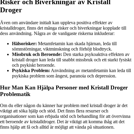
Risker och Biverkningar av Kristall
Droger
Även om användare initialt kan uppleva positiva effekter av
kristalldroger, finns det många risker och biverkningar kopplade till
dess användning. Några av de vanligaste riskerna inkluderar:
Hälsorisker:
Metamfetamin kan skada hjärnan, leda till
sömnstörningar, viktminskning och förhöjt blodtryck.
Missbruk och Beroende:
Den starka psykoaktiva effekten av
kristall droger kan leda till snabbt missbruk och ett starkt fysiskt
och psykiskt beroende.
Psykiska Problem:
Användning av metamfetamin kan leda till
psykiska problem som ångest, paranoia och depression.
Hur Man Kan Hjälpa Personer med Kristall Droger
Problematik
Om du eller någon du känner har problem med kristall droger är det
viktigt att söka hjälp och stöd. Det finns flera resurser och
organisationer som kan erbjuda stöd och behandling för att övervinna
ett beroende av kristalldroger. Det är viktigt att komma ihåg att det
finns hjälp att få och alltid är möjligt att vända på situationen.