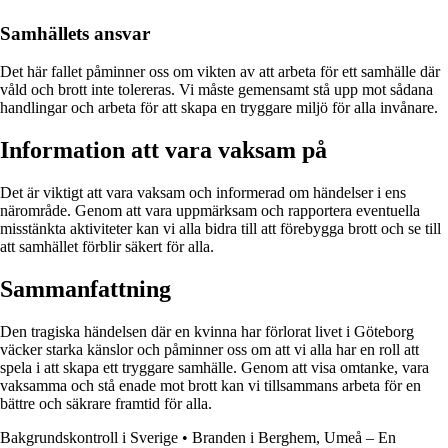
Samhällets ansvar
Det här fallet påminner oss om vikten av att arbeta för ett samhälle där
våld och brott inte tolereras. Vi måste gemensamt stå upp mot sådana
handlingar och arbeta för att skapa en tryggare miljö för alla invånare.
Information att vara vaksam på
Det är viktigt att vara vaksam och informerad om händelser i ens
närområde. Genom att vara uppmärksam och rapportera eventuella
misstänkta aktiviteter kan vi alla bidra till att förebygga brott och se till
att samhället förblir säkert för alla.
Sammanfattning
Den tragiska händelsen där en kvinna har förlorat livet i Göteborg
väcker starka känslor och påminner oss om att vi alla har en roll att
spela i att skapa ett tryggare samhälle. Genom att visa omtanke, vara
vaksamma och stå enade mot brott kan vi tillsammans arbeta för en
bättre och säkrare framtid för alla.
Bakgrundskontroll i Sverige
•
Branden i Berghem, Umeå – En