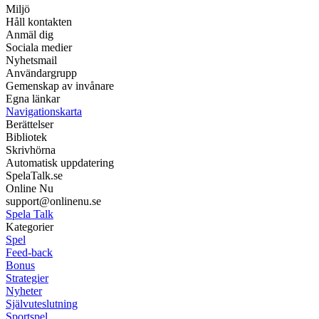
Miljö
Håll kontakten
Anmäl dig
Sociala medier
Nyhetsmail
Användargrupp
Gemenskap av invånare
Egna länkar
Navigationskarta
Berättelser
Bibliotek
Skrivhörna
Automatisk uppdatering
SpelaTalk.se
Online Nu
support@onlinenu.se
Spela Talk
Kategorier
Spel
Feed-back
Bonus
Strategier
Nyheter
Självuteslutning
Sportspel