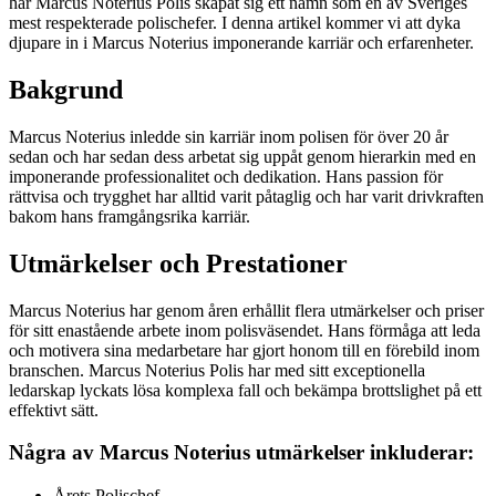
har Marcus Noterius Polis skapat sig ett namn som en av Sveriges
mest respekterade polischefer. I denna artikel kommer vi att dyka
djupare in i Marcus Noterius imponerande karriär och erfarenheter.
Bakgrund
Marcus Noterius inledde sin karriär inom polisen för över 20 år
sedan och har sedan dess arbetat sig uppåt genom hierarkin med en
imponerande professionalitet och dedikation. Hans passion för
rättvisa och trygghet har alltid varit påtaglig och har varit drivkraften
bakom hans framgångsrika karriär.
Utmärkelser och Prestationer
Marcus Noterius har genom åren erhållit flera utmärkelser och priser
för sitt enastående arbete inom polisväsendet. Hans förmåga att leda
och motivera sina medarbetare har gjort honom till en förebild inom
branschen. Marcus Noterius Polis har med sitt exceptionella
ledarskap lyckats lösa komplexa fall och bekämpa brottslighet på ett
effektivt sätt.
Några av Marcus Noterius utmärkelser inkluderar:
Årets Polischef