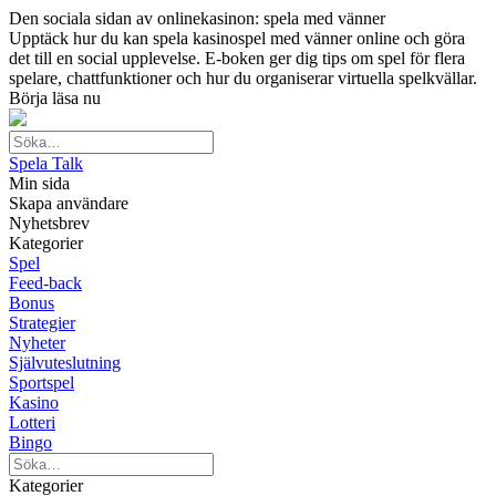
Den sociala sidan av onlinekasinon: spela med vänner
Upptäck hur du kan spela kasinospel med vänner online och göra
det till en social upplevelse. E-boken ger dig tips om spel för flera
spelare, chattfunktioner och hur du organiserar virtuella spelkvällar.
Börja läsa nu
Spela Talk
Min sida
Skapa användare
Nyhetsbrev
Kategorier
Spel
Feed-back
Bonus
Strategier
Nyheter
Självuteslutning
Sportspel
Kasino
Lotteri
Bingo
Kategorier