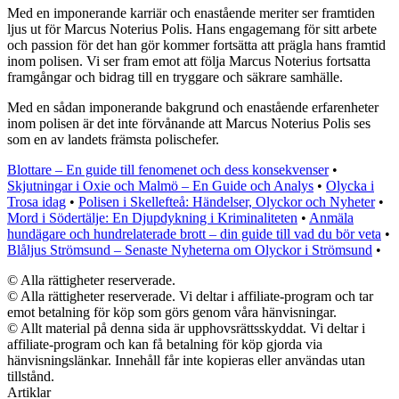
Med en imponerande karriär och enastående meriter ser framtiden
ljus ut för Marcus Noterius Polis. Hans engagemang för sitt arbete
och passion för det han gör kommer fortsätta att prägla hans framtid
inom polisen. Vi ser fram emot att följa Marcus Noterius fortsatta
framgångar och bidrag till en tryggare och säkrare samhälle.
Med en sådan imponerande bakgrund och enastående erfarenheter
inom polisen är det inte förvånande att Marcus Noterius Polis ses
som en av landets främsta polischefer.
Blottare – En guide till fenomenet och dess konsekvenser
•
Skjutningar i Oxie och Malmö – En Guide och Analys
•
Olycka i
Trosa idag
•
Polisen i Skellefteå: Händelser, Olyckor och Nyheter
•
Mord i Södertälje: En Djupdykning i Kriminaliteten
•
Anmäla
hundägare och hundrelaterade brott – din guide till vad du bör veta
•
Blåljus Strömsund – Senaste Nyheterna om Olyckor i Strömsund
•
© Alla rättigheter reserverade.
© Alla rättigheter reserverade. Vi deltar i affiliate-program och tar
emot betalning för köp som görs genom våra hänvisningar.
© Allt material på denna sida är upphovsrättsskyddat. Vi deltar i
affiliate-program och kan få betalning för köp gjorda via
hänvisningslänkar. Innehåll får inte kopieras eller användas utan
tillstånd.
Artiklar