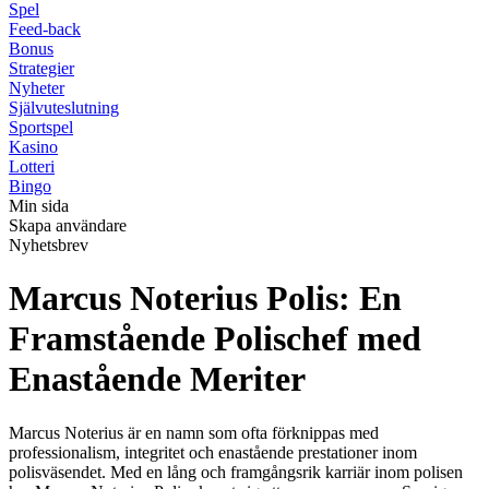
Spel
Feed-back
Bonus
Strategier
Nyheter
Självuteslutning
Sportspel
Kasino
Lotteri
Bingo
Min sida
Skapa användare
Nyhetsbrev
Marcus Noterius Polis: En
Framstående Polischef med
Enastående Meriter
Marcus Noterius är en namn som ofta förknippas med
professionalism, integritet och enastående prestationer inom
polisväsendet. Med en lång och framgångsrik karriär inom polisen