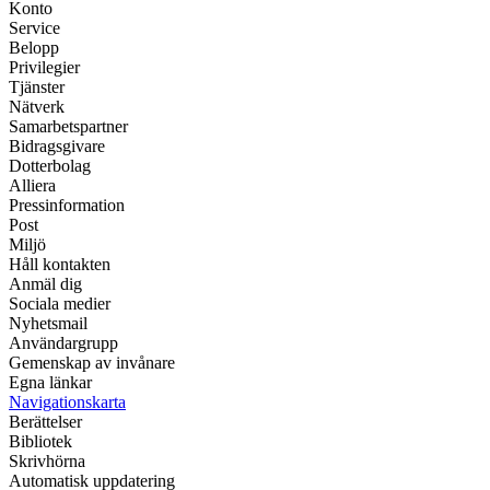
Konto
Service
Belopp
Privilegier
Tjänster
Nätverk
Samarbetspartner
Bidragsgivare
Dotterbolag
Alliera
Pressinformation
Post
Miljö
Håll kontakten
Anmäl dig
Sociala medier
Nyhetsmail
Användargrupp
Gemenskap av invånare
Egna länkar
Navigationskarta
Berättelser
Bibliotek
Skrivhörna
Automatisk uppdatering