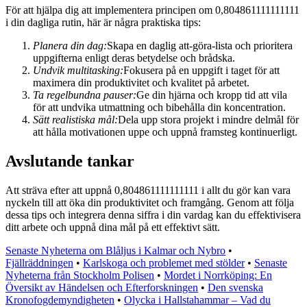
För att hjälpa dig att implementera principen om 0,804861111111111
i din dagliga rutin, här är några praktiska tips:
Planera din dag:
Skapa en daglig att-göra-lista och prioritera
uppgifterna enligt deras betydelse och brådska.
Undvik multitasking:
Fokusera på en uppgift i taget för att
maximera din produktivitet och kvalitet på arbetet.
Ta regelbundna pauser:
Ge din hjärna och kropp tid att vila
för att undvika utmattning och bibehålla din koncentration.
Sätt realistiska mål:
Dela upp stora projekt i mindre delmål för
att hålla motivationen uppe och uppnå framsteg kontinuerligt.
Avslutande tankar
Att sträva efter att uppnå 0,804861111111111 i allt du gör kan vara
nyckeln till att öka din produktivitet och framgång. Genom att följa
dessa tips och integrera denna siffra i din vardag kan du effektivisera
ditt arbete och uppnå dina mål på ett effektivt sätt.
Senaste Nyheterna om Blåljus i Kalmar och Nybro
•
Fjällräddningen
•
Karlskoga och problemet med stölder
•
Senaste
Nyheterna från Stockholm Polisen
•
Mordet i Norrköping: En
Översikt av Händelsen och Efterforskningen
•
Den svenska
Kronofogdemyndigheten
•
Olycka i Hallstahammar – Vad du