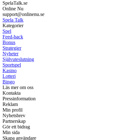
SpelaTalk.se
Online Nu
support@onlinenu.se
Spela Talk
Kategorier
Spel
Feed-back
Bonus
Strategier
Nyheter
Självuteslutning
Sportspel
Kasino
Lotteri
Bingo
Läs mer om oss
Kontakta
Pressinformation
Reklam
Min profil
Nyhetsbrev
Partnerskap
Gör ett bidrag
Min sida
Skapa användare