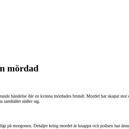
an mördad
rande händelse där en kvinna mördades brutalt. Mordet har skapat stor o
a samhället ställer sig.
digt på morgonen. Detaljer kring mordet är knappa och polisen har ännu 