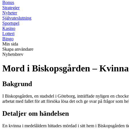
Bonus
Strategier
Nyheter
Självuteslutning
Sportspel
Kasino
Lotteri
Bingo
Min sida
Skapa användare
Nyhetsbrev
Mord i Biskopsgården – Kvinn
Bakgrund
I Biskopsgården, en stadsdel i Göteborg, inträffade nyligen en chocke
arbetat med fallet för att försöka lösa det och ge svar på frågor som hel
Detaljer om händelsen
En kvinna i medelåldern hittades mördad i sitt hem i Biskopsgården ti