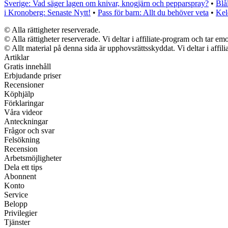
Sverige: Vad säger lagen om knivar, knogjärn och pepparspray?
•
Blå
i Kronoberg: Senaste Nytt!
•
Pass för barn: Allt du behöver veta
•
Kel
© Alla rättigheter reserverade.
© Alla rättigheter reserverade. Vi deltar i affiliate-program och tar 
© Allt material på denna sida är upphovsrättsskyddat. Vi deltar i affil
Artiklar
Gratis innehåll
Erbjudande priser
Recensioner
Köphjälp
Förklaringar
Våra videor
Anteckningar
Frågor och svar
Felsökning
Recension
Arbetsmöjligheter
Dela ett tips
Abonnent
Konto
Service
Belopp
Privilegier
Tjänster