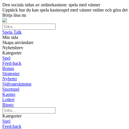
Den sociala sidan av onlinekasinon: spela med vänner
Upptäck hur du kan spela kasinospel med vänner online och göra det till
Börja läsa nu
Spela Talk
Min sida
Skapa användare
Nyhetsbrev
Kategorier
Spel
Feed-back
Bonus
Strategier
Nyheter
Självuteslutning
Sportspel
Kasino
Lotteri
Bingo
Kategorier
Spel
Feed-back