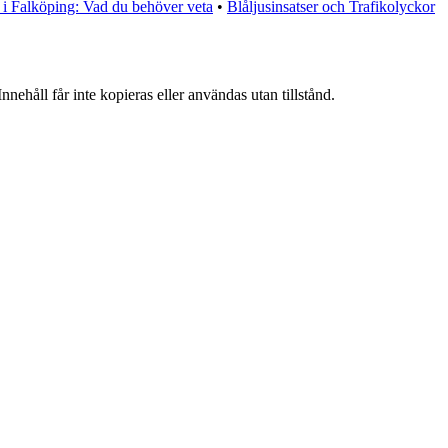
 i Falköping: Vad du behöver veta
•
Blåljusinsatser och Trafikolyckor
nehåll får inte kopieras eller användas utan tillstånd.