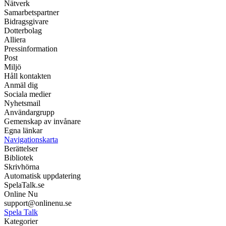
Nätverk
Samarbetspartner
Bidragsgivare
Dotterbolag
Alliera
Pressinformation
Post
Miljö
Håll kontakten
Anmäl dig
Sociala medier
Nyhetsmail
Användargrupp
Gemenskap av invånare
Egna länkar
Navigationskarta
Berättelser
Bibliotek
Skrivhörna
Automatisk uppdatering
SpelaTalk.se
Online Nu
support@onlinenu.se
Spela Talk
Kategorier