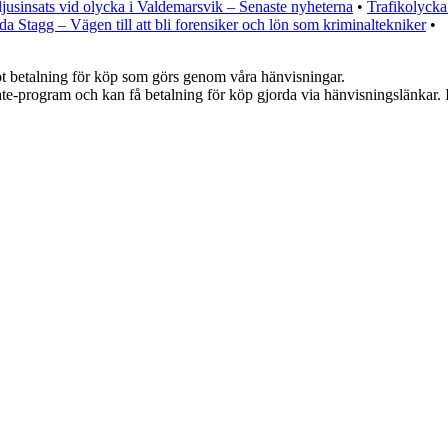
ljusinsats vid olycka i Valdemarsvik – Senaste nyheterna
•
Trafikolycka
da Stagg – Vägen till att bli forensiker och lön som kriminaltekniker
•
emot betalning för köp som görs genom våra hänvisningar.
iate-program och kan få betalning för köp gjorda via hänvisningslänkar. In