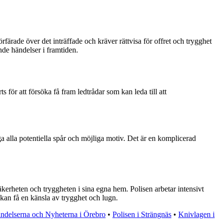
rade över det inträffade och kräver rättvisa för offret och trygghet
de händelser i framtiden.
för att försöka få fram ledtrådar som kan leda till att
 alla potentiella spår och möjliga motiv. Det är en komplicerad
kerheten och tryggheten i sina egna hem. Polisen arbetar intensivt
n kan få en känsla av trygghet och lugn.
ndelserna och Nyheterna i Örebro
•
Polisen i Strängnäs
•
Knivlagen i