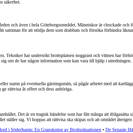
n säkerhet.
rden och även i hela Göteborgsområdet. Människor är chockade och förfä
ått samman för att stödja dem som drabbats och försöka förhindra liknan
. Tekniker har undersökt brottsplatsen noggrant och vittnen har förhörts 
 sig om de har någon information som kan vara till hjälp i utredningen.
ller namn på eventuella gärningsmän, så pågår arbetet med att kartlägga
 ge rättvisa åt offret och dess anhöriga.
ället. Det är en tragisk händelse som har fått många att ifrågasätta sä
et ställer sig. Vi hoppas att rättvisa ska skipas och att området återige
ord i Söderhamn: En Granskning av Brottssituationen
•
De Senaste Hä