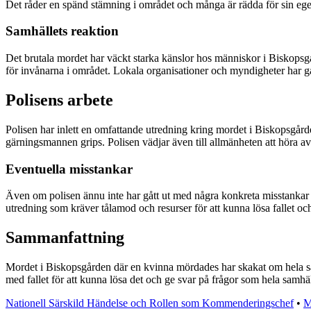
Det råder en spänd stämning i området och många är rädda för sin ege
Samhällets reaktion
Det brutala mordet har väckt starka känslor hos människor i Biskopsgå
för invånarna i området. Lokala organisationer och myndigheter har g
Polisens arbete
Polisen har inlett en omfattande utredning kring mordet i Biskopsgården
gärningsmannen grips. Polisen vädjar även till allmänheten att höra av
Eventuella misstankar
Även om polisen ännu inte har gått ut med några konkreta misstankar e
utredning som kräver tålamod och resurser för att kunna lösa fallet och
Sammanfattning
Mordet i Biskopsgården där en kvinna mördades har skakat om hela samh
med fallet för att kunna lösa det och ge svar på frågor som hela samhäll
Nationell Särskild Händelse och Rollen som Kommenderingschef
•
M