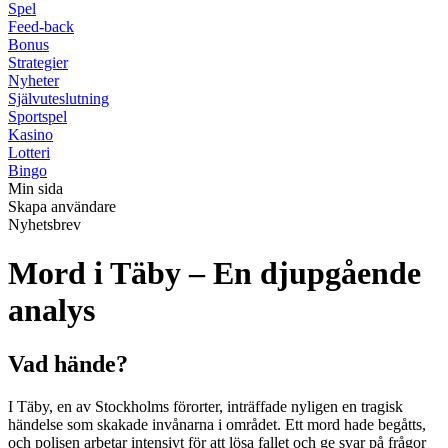
Spel
Feed-back
Bonus
Strategier
Nyheter
Självuteslutning
Sportspel
Kasino
Lotteri
Bingo
Min sida
Skapa användare
Nyhetsbrev
Mord i Täby – En djupgående
analys
Vad hände?
I Täby, en av Stockholms förorter, inträffade nyligen en tragisk
händelse som skakade invånarna i området. Ett mord hade begåtts,
och polisen arbetar intensivt för att lösa fallet och ge svar på frågor