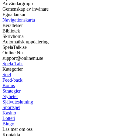
Användargrupp
Gemenskap av invånare
Egna länkar
Navigationskarta
Berättelser
Bibliotek
Skrivhörna
Automatisk uppdatering
SpelaTalk.se
Online Nu
support@onlinenu.se
Spela Talk
Kategorier
Spel
Feed-back
Bonus
Strategier
Nyheter
Självuteslutning
Sportspel
Kasino
Lotteri
Bingo
Läs mer om oss
Kontakta