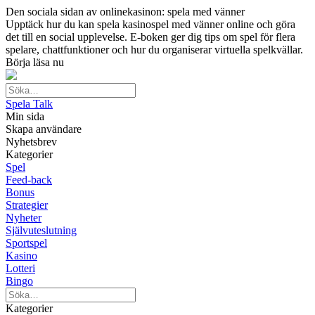
Den sociala sidan av onlinekasinon: spela med vänner
Upptäck hur du kan spela kasinospel med vänner online och göra
det till en social upplevelse. E-boken ger dig tips om spel för flera
spelare, chattfunktioner och hur du organiserar virtuella spelkvällar.
Börja läsa nu
Spela Talk
Min sida
Skapa användare
Nyhetsbrev
Kategorier
Spel
Feed-back
Bonus
Strategier
Nyheter
Självuteslutning
Sportspel
Kasino
Lotteri
Bingo
Kategorier