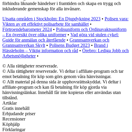
förhindra liknande händelser i framtiden och skapa en trygg och
inkluderande gemenskap för alla invånare.
Utsatta områden i Stockholm: En Djupdykning 2023
•
Polisen vara:
Vikten av ett effektivt polisarbete för samhället
•
Förtroendebarometer 2024
•
Polisuniform och Ordinavaktsuniform
– En översikt över olika uniformer
•
Vad göra vid stulen cykel:
Guide för anmälan och återfående
•
Grannsamverkan och
Grannsamverkan Skylt
•
Polisens Budget 2023
•
Brand i
Hässleholm – Viktig information och råd
•
Örebro: Lediga Jobb och
Arbetsmöjligheter
•
© Alla rättigheter reserverade.
© Alla rättigheter reserverade. Vi deltar i affiliate-program och tar
emot betalning för köp som görs genom våra hänvisningar.
© Allt material på denna sida är upphovsrättsskyddat. Vi deltar i
affiliate-program och kan få betalning för köp gjorda via
hänvisningslänkar. Innehåll får inte kopieras eller användas utan
tillstånd.
Artiklar
Gratis innehåll
Erbjudande priser
Recensioner
Köphjälp
Förklaringar