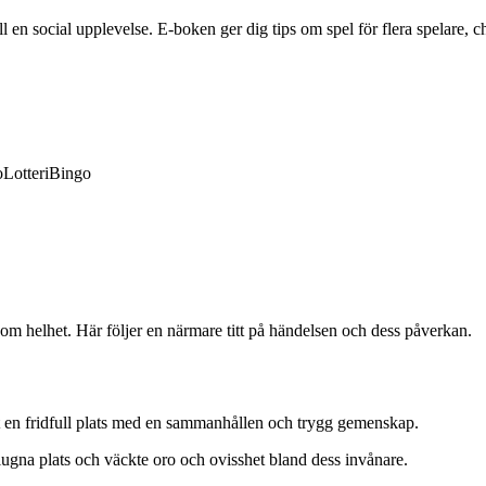
en social upplevelse. E-boken ger dig tips om spel för flera spelare, ch
o
Lotteri
Bingo
om helhet. Här följer en närmare titt på händelsen och dess påverkan.
rit en fridfull plats med en sammanhållen och trygg gemenskap.
gna plats och väckte oro och ovisshet bland dess invånare.