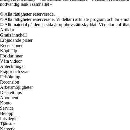
nödvändig länk i samhället
•
© Alla rättigheter reserverade.
© Alla rättigheter reserverade. Vi deltar i affiliate-program och tar e
© Allt material på denna sida är upphovsrättsskyddat. Vi deltar i affilia
Artiklar
Gratis innehåll
Erbjudande priser
Recensioner
Köphjälp
Förklaringar
Våra videor
Anteckningar
Frågor och svar
Felsökning
Recension
Arbetsmöjligheter
Dela ett tips
Abonnent
Konto
Service
Belopp
Privilegier
Tjänster
Nätverk