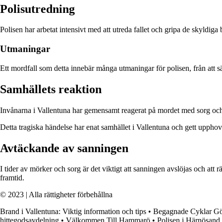
Polisutredning
Polisen har arbetat intensivt med att utreda fallet och gripa de skyld
Utmaningar
Ett mordfall som detta innebär många utmaningar för polisen, från att säk
Samhällets reaktion
Invånarna i Vallentuna har gemensamt reagerat på mordet med sorg och för
Detta tragiska händelse har enat samhället i Vallentuna och gett upphov
Avtäckande av sanningen
I tider av mörker och sorg är det viktigt att sanningen avslöjas och att r
framtid.
© 2023 | Alla rättigheter förbehållna
Brand i Vallentuna: Viktig information och tips
•
Begagnade Cyklar Göt
hittegodsavdelning
•
Välkommen Till Hammarö
•
Polisen i Härnösand