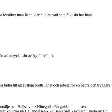
 försöker man få en klar bild av vad som faktiskt har hänt.
r att uttrycka sin avsky för våldet.
 bidra till att avslöja brottslighet och arbeta för en bättre och tryggare
rrtälje och Hallstavik
•
Hittegods: En guide till polisens
Trafikolycka på Hallandsåsen
•
Polisen i Sala
•
Polisen i Varberg: En