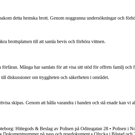
iga bakom detta hemska brott. Genom noggranna undersökningar och förhör
ra brottsplatsen till att samla bevis och förhöra vittnen.
färan. Många har samlats för att visa sitt stöd för offrets familj och fö
 till diskussioner om tryggheten och säkerheten i området.
ättvisa skipas. Genom att hålla varandra i handen och stå enade kan vi alla
eborg: Hittegods & Beslag av Polisen på Odinsgatan 28
•
Polisen i No
•
Dokumentnummer på pass och resedokument
•
Olycka i Båstad och 