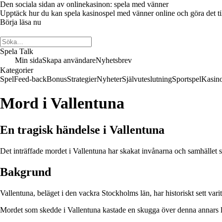
Den sociala sidan av onlinekasinon: spela med vänner
Upptäck hur du kan spela kasinospel med vänner online och göra det till 
Börja läsa nu
Spela Talk
Min sida
Skapa användare
Nyhetsbrev
Kategorier
Spel
Feed-back
Bonus
Strategier
Nyheter
Självuteslutning
Sportspel
Kasin
Mord i Vallentuna
En tragisk händelse i Vallentuna
Det inträffade mordet i Vallentuna har skakat invånarna och samhället s
Bakgrund
Vallentuna, beläget i den vackra Stockholms län, har historiskt sett va
Mordet som skedde i Vallentuna kastade en skugga över denna annars lu