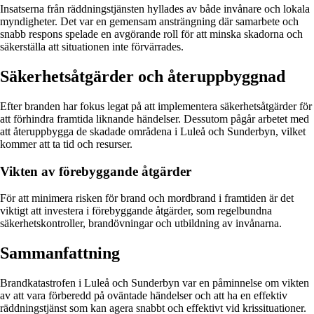
Insatserna från räddningstjänsten hyllades av både invånare och lokala
myndigheter. Det var en gemensam ansträngning där samarbete och
snabb respons spelade en avgörande roll för att minska skadorna och
säkerställa att situationen inte förvärrades.
Säkerhetsåtgärder och återuppbyggnad
Efter branden har fokus legat på att implementera säkerhetsåtgärder för
att förhindra framtida liknande händelser. Dessutom pågår arbetet med
att återuppbygga de skadade områdena i Luleå och Sunderbyn, vilket
kommer att ta tid och resurser.
Vikten av förebyggande åtgärder
För att minimera risken för brand och mordbrand i framtiden är det
viktigt att investera i förebyggande åtgärder, som regelbundna
säkerhetskontroller, brandövningar och utbildning av invånarna.
Sammanfattning
Brandkatastrofen i Luleå och Sunderbyn var en påminnelse om vikten
av att vara förberedd på oväntade händelser och att ha en effektiv
räddningstjänst som kan agera snabbt och effektivt vid krissituationer.