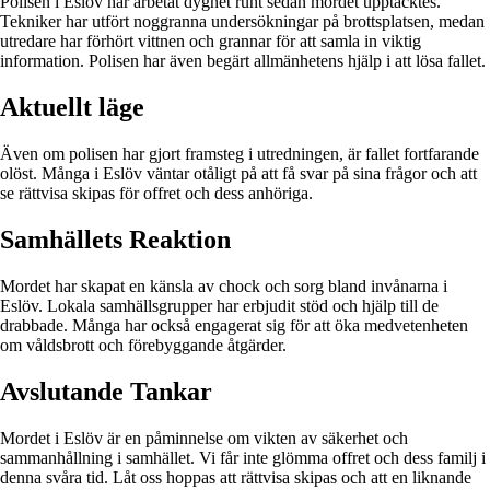
Polisen i Eslöv har arbetat dygnet runt sedan mordet upptäcktes.
Tekniker har utfört noggranna undersökningar på brottsplatsen, medan
utredare har förhört vittnen och grannar för att samla in viktig
information. Polisen har även begärt allmänhetens hjälp i att lösa fallet.
Aktuellt läge
Även om polisen har gjort framsteg i utredningen, är fallet fortfarande
olöst. Många i Eslöv väntar otåligt på att få svar på sina frågor och att
se rättvisa skipas för offret och dess anhöriga.
Samhällets Reaktion
Mordet har skapat en känsla av chock och sorg bland invånarna i
Eslöv. Lokala samhällsgrupper har erbjudit stöd och hjälp till de
drabbade. Många har också engagerat sig för att öka medvetenheten
om våldsbrott och förebyggande åtgärder.
Avslutande Tankar
Mordet i Eslöv är en påminnelse om vikten av säkerhet och
sammanhållning i samhället. Vi får inte glömma offret och dess familj i
denna svåra tid. Låt oss hoppas att rättvisa skipas och att en liknande