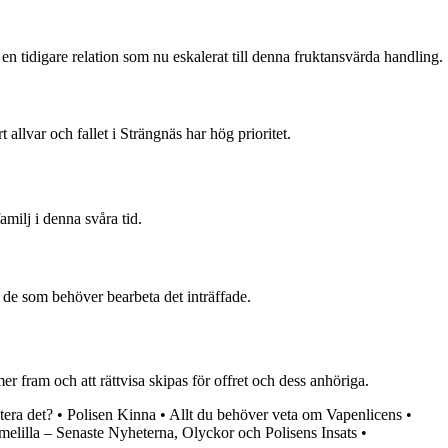
n tidigare relation som nu eskalerat till denna fruktansvärda handling.
t allvar och fallet i Strängnäs har hög prioritet.
amilj i denna svåra tid.
 de som behöver bearbeta det inträffade.
r fram och att rättvisa skipas för offret och dess anhöriga.
tera det?
•
Polisen Kinna
•
Allt du behöver veta om Vapenlicens
•
melilla – Senaste Nyheterna, Olyckor och Polisens Insats
•