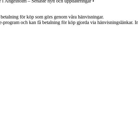
 i Ängelholm – Senaste nytt och uppdateringar
•
mot betalning för köp som görs genom våra hänvisningar.
te-program och kan få betalning för köp gjorda via hänvisningslänkar. Inn