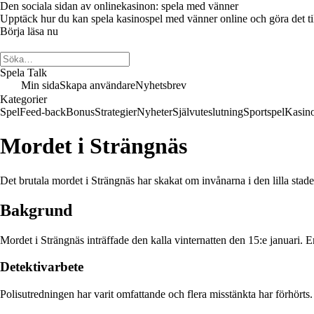
Den sociala sidan av onlinekasinon: spela med vänner
Upptäck hur du kan spela kasinospel med vänner online och göra det till 
Börja läsa nu
Spela Talk
Min sida
Skapa användare
Nyhetsbrev
Kategorier
Spel
Feed-back
Bonus
Strategier
Nyheter
Självuteslutning
Sportspel
Kasin
Mordet i Strängnäs
Det brutala mordet i Strängnäs har skakat om invånarna i den lilla stad
Bakgrund
Mordet i Strängnäs inträffade den kalla vinternatten den 15:e januari. En
Detektivarbete
Polisutredningen har varit omfattande och flera misstänkta har förhörts