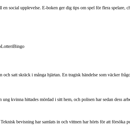
en social upplevelse. E-boken ger dig tips om spel för flera spelare, ch
o
Lotteri
Bingo
en och satt skräck i många hjärtan. En tragisk händelse som väcker frågo
 ung kvinna hittades mördad i sitt hem, och polisen har sedan dess arbeta
. Teknisk bevisning har samlats in och vittnen har hörts för att försöka