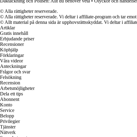
Daktäckning och Polisen: Allt du behöver veta
•
Olyckor och händelser
© Alla rättigheter reserverade.
© Alla rättigheter reserverade. Vi deltar i affiliate-program och tar e
© Allt material på denna sida är upphovsrättsskyddat. Vi deltar i affilia
Artiklar
Gratis innehåll
Erbjudande priser
Recensioner
Köphjälp
Förklaringar
Våra videor
Anteckningar
Frågor och svar
Felsökning
Recension
Arbetsmöjligheter
Dela ett tips
Abonnent
Konto
Service
Belopp
Privilegier
Tjänster
Nätverk