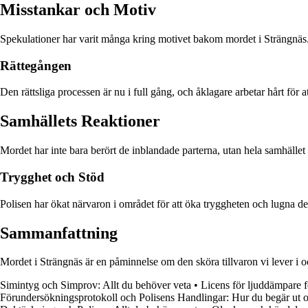
Misstankar och Motiv
Spekulationer har varit många kring motivet bakom mordet i Strängnäs. E
Rättegången
Den rättsliga processen är nu i full gång, och åklagare arbetar hårt för at
Samhällets Reaktioner
Mordet har inte bara berört de inblandade parterna, utan hela samhället i S
Trygghet och Stöd
Polisen har ökat närvaron i området för att öka tryggheten och lugna de
Sammanfattning
Mordet i Strängnäs är en påminnelse om den sköra tillvaron vi lever i oc
Simintyg och Simprov: Allt du behöver veta
•
Licens för ljuddämpare 
Förundersökningsprotokoll och Polisens Handlingar: Hur du begär ut oc