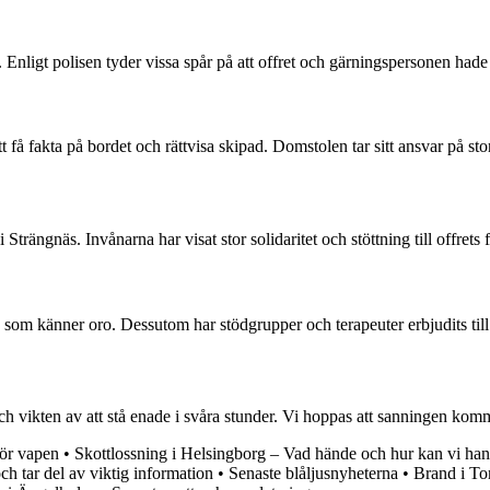
nligt polisen tyder vissa spår på att offret och gärningspersonen hade e
t få fakta på bordet och rättvisa skipad. Domstolen tar sitt ansvar på stor
trängnäs. Invånarna har visat stor solidaritet och stöttning till offrets f
 som känner oro. Dessutom har stödgrupper och terapeuter erbjudits till
h vikten av att stå enade i svåra stunder. Vi hoppas att sanningen komme
för vapen
•
Skottlossning i Helsingborg – Vad hände och hur kan vi han
h tar del av viktig information
•
Senaste blåljusnyheterna
•
Brand i To