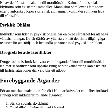
En av de främsta orsakerna till mordförsök i Kalmar är de sociala
klyftorna som existerar i samhället. Människor som lever i fattigdom
eller utanförskap löper större risk att hamna i konflikter som kan leda
till våldsdåd.
Psykisk Ohälsa
Individer som lider av psykisk ohälsa har en ökad sårbarhet för att begå
våldshandlingar. Det är därför av yttersta vikt att det finns tillgängliga
resurser för att stödja och behandla personer med psykiska problem.
Drogrelaterade Konflikter
Droger och missbruk kan vara en bidragande faktor till mordförsök i
Kalmar. Konflikter som uppstår kring narkotikahantering kan eskalera
till farliga situationer där våld blir ett utlopp.
Förebyggande Åtgärder
För att minska antalet mordförsök i Kalmar krävs det en helhetsinriktad
strategi som inkluderar följande åtgärder:
Stärkta sociala skyddsnät
Ökad tillgänglighet till psykisk vård