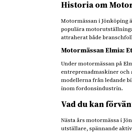
Historia om Moto
Motormässan i Jönköping är
populära motorutställninga
attraherat både branschfol
Motormässan Elmia: Et
Under motormässan på Elmi
entreprenadmaskiner och al
modellerna från ledande bil
inom fordonsindustrin.
Vad du kan förvän
Nästa års motormässa i Jönk
utställare, spännande akt