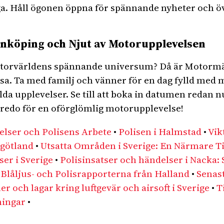
ga. Håll ögonen öppna för spännande nyheter och 
nköping och Njut av Motorupplevelsen
 motorvärldens spännande universum? Då är Motormäs
issa. Ta med familj och vänner för en dag fylld med
lda upplevelser. Se till att boka in datumen redan
 redo för en oförglömlig motorupplevelse!
elser och Polisens Arbete
•
Polisen i Halmstad
•
Vik
rgötland
•
Utsatta Områden i Sverige: En Närmare Tit
ser i Sverige
•
Polisinsatser och händelser i Nacka:
Blåljus- och Polisrapporterna från Halland
•
Senas
er och lagar kring luftgevär och airsoft i Sverige
•
T
ningar
•