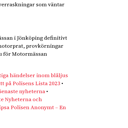
överraskningar som väntar
san i Jönköping definitivt
 motorprat, provkörningar
 nu för Motormässan
tiga händelser inom blåljus
t på Polisens Lista 2023
•
 Senaste nyheterna
•
te Nyheterna och
ipsa Polisen Anonymt – En