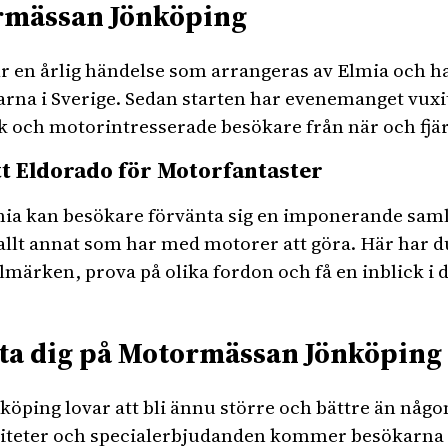
rmässan Jönköping
 en årlig händelse som arrangeras av Elmia och har
rna i Sverige. Sedan starten har evenemanget vuxi
k och motorintresserade besökare från när och fjä
t Eldorado för Motorfantaster
a kan besökare förvänta sig en imponerande samli
lt annat som har med motorer att göra. Här har du
märken, prova på olika fordon och få en inblick i 
ta dig på Motormässan Jönköping
öping lovar att bli ännu större och bättre än någon
iviteter och specialerbjudanden kommer besökarna 