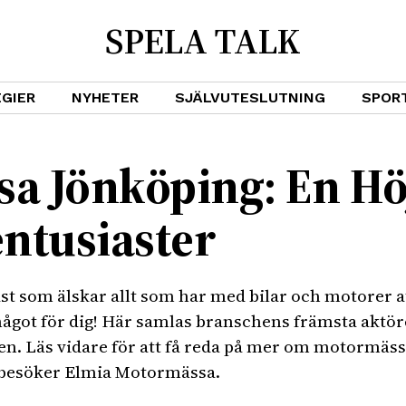
SPELA TALK
GIER
NYHETER
SJÄLVUTESLUTNING
SPOR
a Jönköping: En H
ntusiaster
st som älskar allt som har med bilar och motorer at
got för dig! Här samlas branschens främsta aktörer
n. Läs vidare för att få reda på mer om motormässa
u besöker Elmia Motormässa.