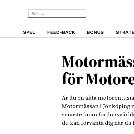
SPEL
FEED-BACK
BONUS
STRATE
Motormäss
för Motore
Är du en äkta motorentusia
Motormässan i Jönköping nå
senaste inom fordonsvärlde
du kan förvänta dig när d