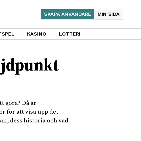
SKAPA ANVÄNDARE
MIN SIDA
TSPEL
KASINO
LOTTERI
öjdpunkt
t göra? Då är
 för att visa upp det
n, dess historia och vad